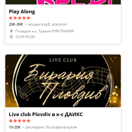
Play Along
20€-30€
•
нощен клуб, алкохол
Пловдив ж.к. Тракия РУМ ТРАКИЯ
22:00-05:00
Live club Plovdiv в к-с ДАИКС
10-20€
•
ресторант, българска кухня