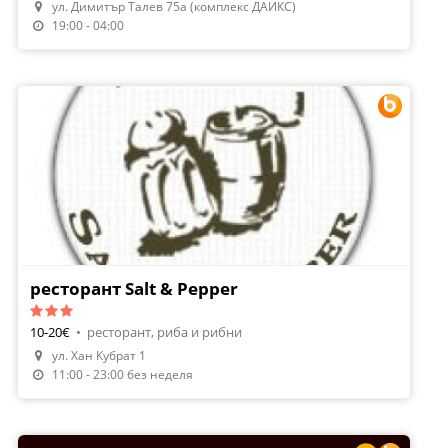
ул. Димитър Талев 75а (комплекс ДАИКС)
19:00 - 04:00
ресторант Salt & Pepper
10-20€
•
ресторант, риба и рибни
ул. Хан Кубрат 1
Направи Резервация
11:00 - 23:00 без неделя