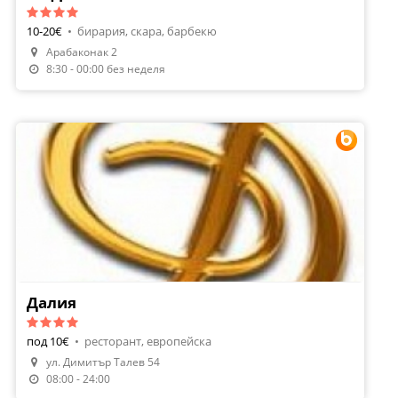
10-20€
•
бирария, скара, барбекю
Арабаконак 2
8:30 - 00:00 без неделя
Далия
под 10€
•
ресторант, европейска
ул. Димитър Талев 54
Направи Резервация
08:00 - 24:00