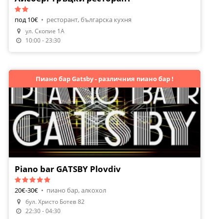
под 10€
•
ресторант, българска кухня
ул. Скопие 1A
Направи Резервация
10:00 - 23:30
Пиано бар Gatsby - различния пиано бар !
Piano bar GATSBY Plovdiv
20€-30€
•
пиано бар, алкохол
бул. Христо Ботев 82
Направи Резервация
22:30 - 04:30