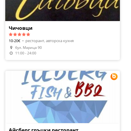
Чичовци
10-20€
•
ресторант, авторска кухня
бул. Марица 90
Направи Резервация
11:00 - 24:00
Айсберг гръцки ресторант