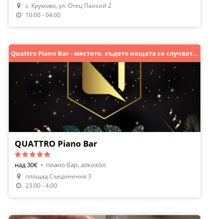
с. Крумово, ул. Отец Паисий 2
Направи Резервация
10:00 - 04:00
Quattro Piano Bar - мястото, където нещата се случват...
QUATTRO Piano Bar
над 30€
•
пиано бар, алкохол
площад Съединение 3
23:00 - 4:00