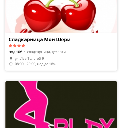
Сладкарница Мон Шери
под 10€
•
сладкарница, десерти
ул. Лев Толстой 9
08:00 - 20:00, нед до 18ч.