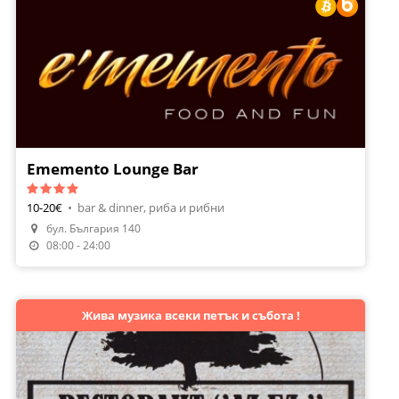
Ememento Lounge Bar
10-20€
•
bar & dinner, риба и рибни
бул. България 140
Направи Резервация
08:00 - 24:00
Жива музика всеки петък и събота !