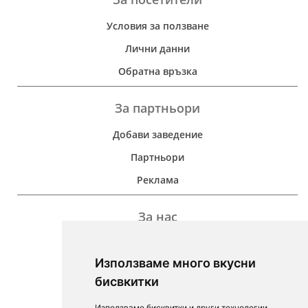
Условия за ползване
Лични данни
Обратна връзка
За партньори
Добави заведение
Партньори
Реклама
За нас
Дейност
Използваме много вкусни
Контакти
бисвкитки
For Investors
Използваме бисквитки и други технологии