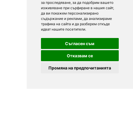
за проследяване, за да подобрим вашето
изживяване при сърфиране в нашия сайт,
да ви покажем персонализирано
съдържание и реклами, да анализираме
трафика на сайта и да разберем откъде
идват нашите посетители.
Съгласен съм
Отказвам се
Промяна на предпочитанията
© 2025
Zavedenia.bg - каталог за заведения София, Пловдив,