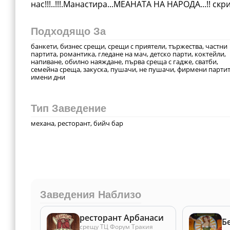
нас!!!..!!!.Манастира...МЕАНАТА НА НАРОДА...!! ск
Подходящо За
банкети, бизнес срещи, срещи с приятели, тържества, частни
партита, романтика, гледане на мач, детско парти, коктейли,
напиване, обилно наяждане, първа среща с гадже, сватби,
семейна среща, закуска, пушачи, не пушачи, фирмени партит
имени дни
Тип Заведение
механа, ресторант, бийч бар
Заведения Наблизо
ресторант Арбанаси
Б
срещу ТЦ Форум Тракия