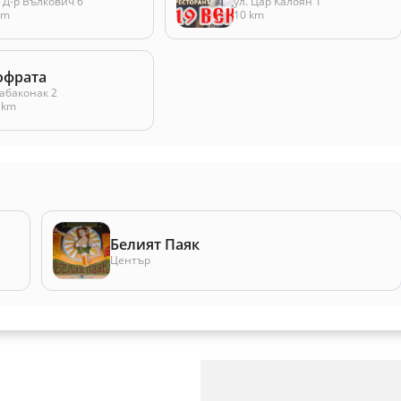
. Д-р Вълкович 6
ул. Цар Калоян 1
km
10 km
офрата
абаконак 2
 km
Белият Паяк
Център