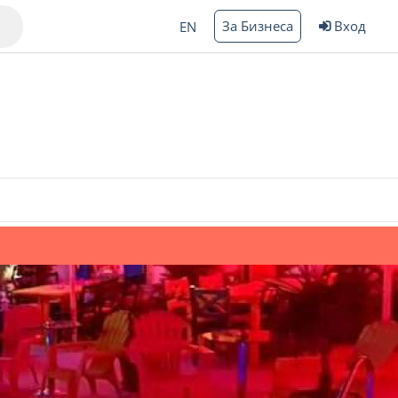
За Бизнеса
Вход
EN
Варна
ргас