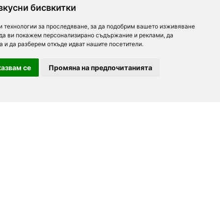
вкусни бисвкитки
и технологии за проследяване, за да подобрим вашето изживяване
 да ви покажем персонализирано съдържание и реклами, да
а и да разберем откъде идват нашите посетители.
азвам се
Промяна на предпочитанията
За партньори
За нас
Последвайте ни
Добави заведение
Дейност
Партньори
Контакти