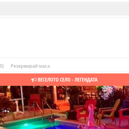
0)
Резервирай маса
ИЯ
В. Търново
ВЕСЕЛОТО СЕЛО - ЛЕГЕНДАТА
Бу
Пловдив
ско