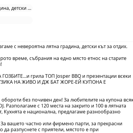
Невероятна лятна градина, детски кът за отдих и от
аме с невероятна лятна градина, детски кът за отдих.
арото време, събрания на едно място етнос на старите
!
ГОЗБИТЕ...и грила ТОП Josper BBQ и презентации всеки
МУЗИКА НА ЖИВО И ДЖ БАТ ЖОРЕ-ЕЙ КУПОНА Е
обороти без почивен ден! За любителите на купона вся
. Разполагаме с 120 места на закрито и 100 в лятната
ът, Кухнята е национална, предлагаме разнообразно
! За вашето частно или фирмено парти, за прекрасни
о да разпуснете с приятели, мястото е при