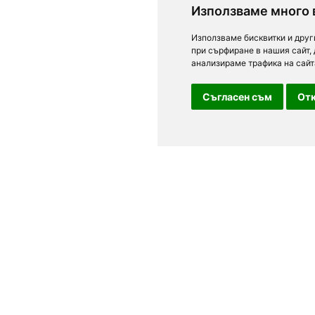
Използваме много 
Използваме бисквитки и друг
при сърфиране в нашия сайт,
анализираме трафика на сайт
Съгласен съм
Отк
За посетители
в, Варна,
Условия за ползване
лгария.
Лични данни