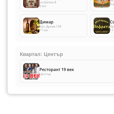
ул
ул.Шипка 8
9 
6 km
Димар
С
бул. Дунав 134
Ар
11 km
11
Квартал: Център
Ресторант 19 век
Център