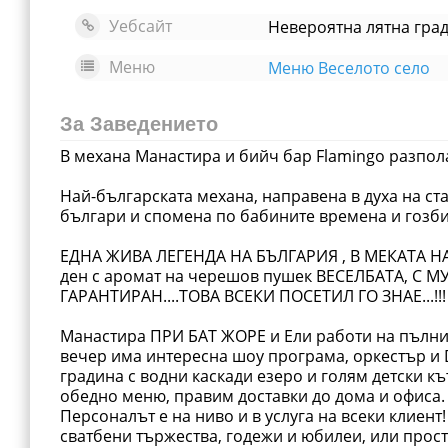
Уебсайт
Меню
Меню Веселото село
За Заведението
В механа Манастира и бийч бар Flamingo разполаг
Най-българската механа, направена в духа на ст
българи и спомена по бабините времена и гозби
ЕДНА ЖИВА ЛЕГЕНДА НА БЪЛГАРИЯ , В МЕКАТА НА 
ден с аромат на черешов пушек ВЕСЕЛБАТА, С 
ГАРАНТИРАН....ТОВА ВСЕКИ ПОСЕТИЛ ГО ЗНАЕ...!!!
Манастира ПРИ БАТ ЖОРЕ и Ели работи на пълни 
вечер има интересна шоу програма, оркестър и DJ
градина с водни каскади езеро и голям детски к
обедно меню, правим доставки до дома и офиса.
Персоналът е на ниво и в услуга на всеки клиент
сватбени тържества, годежи и юбилеи, или прост