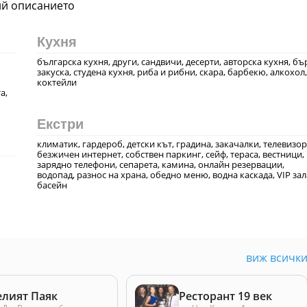
рий описанието
Кухня
българска кухня, други, сандвичи, десерти, авторска кухня, бъ
закуска, студена кухня, риба и рибни, скара, барбекю, алкохол,
коктейли
а,
Екстри
климатик, гардероб, детски кът, градина, закачалки, телевизор
безжичен интернет, собствен паркинг, сейф, тераса, вестници,
зарядно телефони, сепарета, камина, онлайн резервации,
водопад, разнос на храна, обедно меню, водна каскада, VIP зал
басейн
виж всичк
елият Паяк
Ресторант 19 век