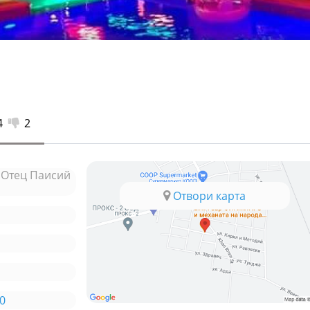
4
2
. Отец Паисий
Отвори карта
0