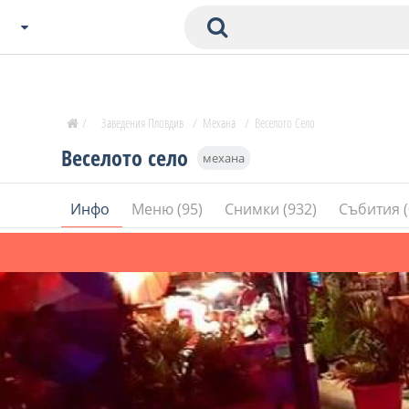
Избери Град
Zavedenia Начало
/
Заведения Пловдив
/
Механа
/
Веселото Село
София
Веселото село
механа
Пловдив
Варна
Инфо
Меню (95)
Снимки (932)
Събития (
СОФ
Бургас
В. Търново
Банско
Всички останали
Бан