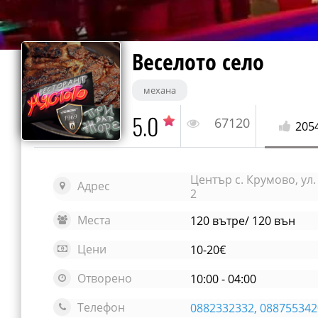
Веселото село
механа
5.0
67120
205
Център с. Крумово, ул
Адрес
2
Места
120 вътре/ 120 вън
Цени
10-20€
Отворено
10:00 - 04:00
Телефон
0882332332, 088755342