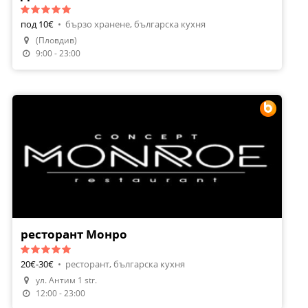
под 10€
•
бързо хранене, българска кухня
(Пловдив)
9:00 - 23:00
ресторант Монро
20€-30€
•
ресторант, българска кухня
ул. Антим 1 str.
Направи Резервация
12:00 - 23:00