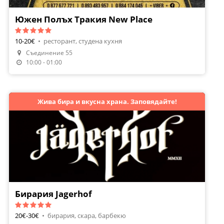
Южен Полъх Тракия New Place
10-20€
•
ресторант, студена кухня
Съединение 55
10:00 - 01:00
Жива бира и вкусна храна. Заповядайте!
Бирария Jagerhof
20€-30€
•
бирария, скара, барбекю