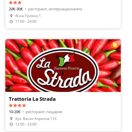
20€-30€
•
ресторант, интернационална
Направи Резервация
Ясна Поляна 1
Поръчай Храна
11:00 - 24:00
Trattoria La Strada
10-20€
•
ресторант, пицария
бул. Васил Априлов 116
Направи Резервация
12:00 - 23:00