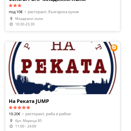
под 10€
•
ресторант, българска кухня
Младежки хълм
10:30-23.30
На Реката JUMP
10-20€
•
ресторант, риба и рибни
бул. Марица 85
Направи Резервация
11:00 - 24:00