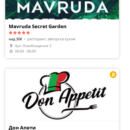
Mavruda Secret Garden
над 30€
•
ресторант, авторска кухня
бул. Освобождение 3
06:00 - 06:00
Дон Апети