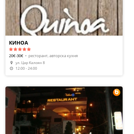
КИНОА
20€-30€
•
ресторант, авторска кухня
ул. Цар Калоян 8
12:00 - 24:00