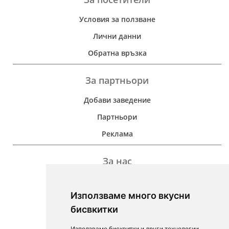
Условия за ползване
Лични данни
Обратна връзка
За партньори
Добави заведение
Партньори
Реклама
За нас
Дейност
Използваме много вкусни
Контакти
бисвкитки
For Investors
Използваме бисквитки и други технологии