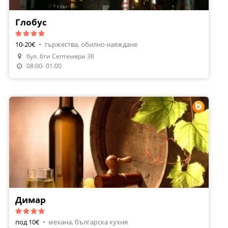
Глобус
10-20€
•
тържества, обилно наяждане
бул. 6ти Септември 38
Направи Резервация
08:00- 01:00
Димар
под 10€
•
механа, българска кухня