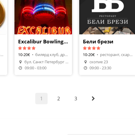
Excalibur Bowling & Bar
Бели брези
ресторант, европейска
10-20€
•
билярд клуб, други
10-20€
•
ресторант, скара, барбекю
Направи Резервация
бул. Санкт Петербург 15
скопие 23
я
Поръчай Храна
09:00 - 03:00
09:00 - 23:30
1
2
3