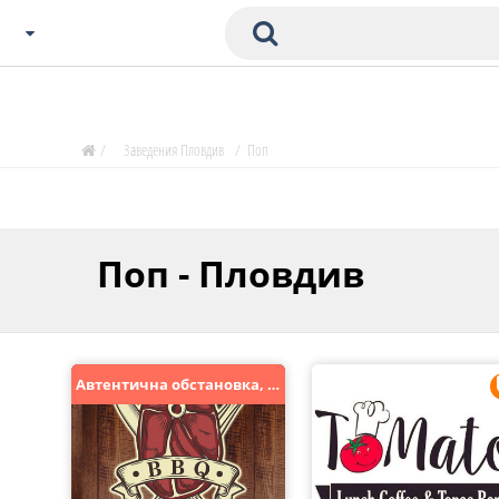
Избери Град
Zavedenia Начало
/
Заведения Пловдив
/
Поп
София
Пловдив
Варна
Поп - Пловдив
СОФ
Бургас
В. Търново
Банско
Автентична обстановка, традиционна българска кухня!
Всички останали
Бан