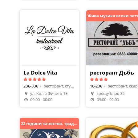
La Dolce Vita
ресторант Дъбъ
20€-30€
•
ресторант, студена кухня
10-20€
•
рес
Направи Резерваци
ул. Колю Фичето 1Е
срещу блок 35
Поръчай Храна
09:00 - 00:00
09:00 - 02:00
22 години качество, традиция и доволни клиенти!