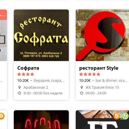
Жива музика всеки петък и събота !
Софрата
ресторант Style
торант, скара, барбекю
10-20€
•
бирария, скара, барбекю
10-20€
•
bar & dinner, скара, барбекю
я
Арабаконак 2
ЖК Тракия блок 15
8:30 - 00:00 без неделя
09:00 - 24:00