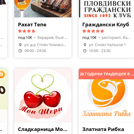
Рахат Тепе
Граждански Клуб
ресторант, европейска
под 10€
•
бирария, българска кухня
под 10€
•
ресторант, българска кухня
. 6-ти септември 163
ул. д-р Стоян Чомаков 20
ул. Стоян Чалъков 1
я
09:00 - 24:00
16:00 - 23:30
26 ГОДИНИ ТРАДИЦИЯ В СЪРЦЕТО НА ПЛОВДИ
ресторант
Сладкарница Мон Шери
Златната Рибка