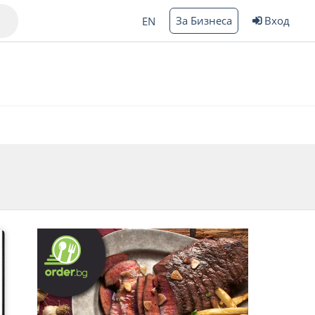
За Бизнеса
Вход
EN
Варна
ргас