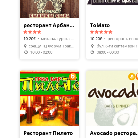
ресторант Арбанаси
ToMato
10-20€
•
механа, турска кухня
10-20€
•
срещу ТЦ Форум Тракия ул.Шипка 8
бул
Направи Резервация
Направи Резерваци
10:00 - 02:00
08:00 - 00:00
Ресторант Пилето
Avocado 