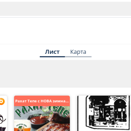
Лист
Карта
ИЯ
В. Търново
Бу
Пловдив
Рахат Тепе с НОВА зимна градина !
ско