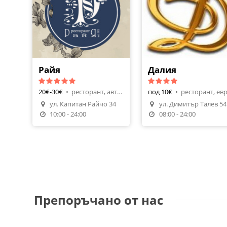
Райя
Далия
20€-30€
•
ресторант, авторска кухня
под 10€
•
Направи Резервация
ул. Капитан Райчо 34
ул. Димитър Талев 54
Поръчай Храна
Направи Резерваци
10:00 - 24:00
08:00 - 24:00
Препоръчано от нас