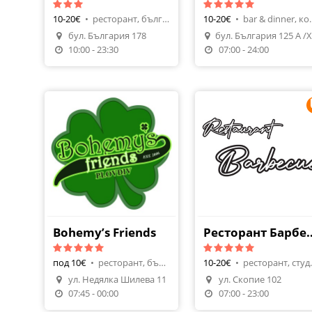
10-20€
•
ресторант, българска кухня
10-20€
•
bar & din
бул. България 178
Направи Резервация
Направи Резерваци
10:00 - 23:30
07:00 - 24:00
Bohemy’s Friends
Ресторант
под 10€
•
ресторант, българска кухня
10-20€
•
рестора
ул. Недялка Шилева 11
ул. Скопие 102
Направи Резерваци
07:45 - 00:00
07:00 - 23:00