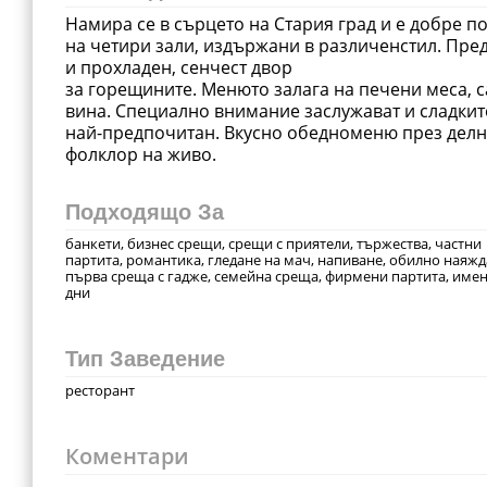
Намира се в сърцето на Стария град и е добре п
на четири зали, издържани в различенстил. Пре
и прохладен, сенчест двор
за горещините. Менюто залага на печени меса, с
вина. Специално внимание заслужават и сладкит
най-предпочитан. Вкусно обедноменю през делн
фолклор на живо.
Подходящо За
банкети, бизнес срещи, срещи с приятели, тържества, частни
партита, романтика, гледане на мач, напиване, обилно наяжд
първа среща с гадже, семейна среща, фирмени партита, име
дни
Тип Заведение
ресторант
Коментари