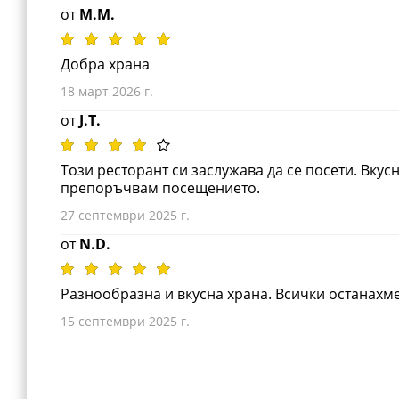
от
M.M.
Добра храна
18 март 2026 г.
от
J.T.
Този ресторант си заслужава да се посети. Вку
препоръчвам посещението.
27 септември 2025 г.
от
N.D.
Разнообразна и вкусна храна. Всички останахм
15 септември 2025 г.