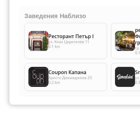
Заведения Наблизо
р
Ресторант Петър I
Ф
ул. Княз Церетелев 11
г
0.1 km
гр
0.
Coupon Капана
S
Христо Дюкмеджиев 25
ул
0.2 km
0.