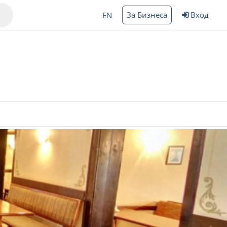
За Бизнеса
Вход
EN
Варна
ргас