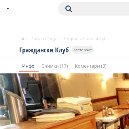
Избери Град
Zavedenia Начало
/
Заведения Пловдив
/
Ресторант
/
Граждански Клуб
София
Граждански Клуб
ресторант
Пловдив
Варна
Инфо
Снимки (17)
Коментари (3)
СОФ
Бургас
В. Търново
Банско
Всички останали
Бан