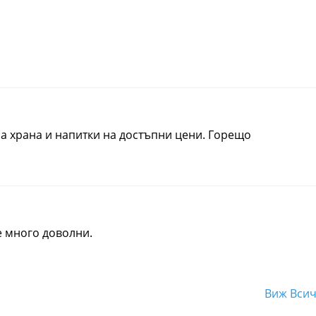
сна храна и напитки на достъпни цени. Горещо
е много доволни.
Виж Вси