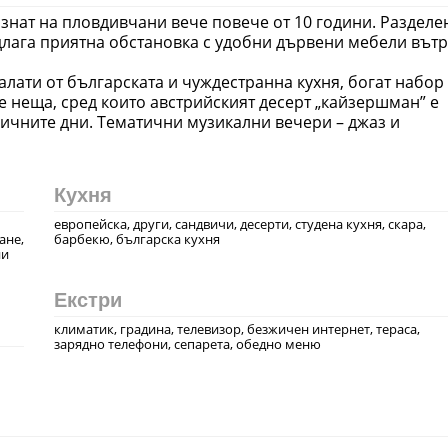
ознат на пловдивчани вече повече от 10 години. Разделе
длага приятна обстановка с удобни дървени мебели вът
алати от българската и чуждестранна кухня, богат набор
е неща, сред които австрийският десерт „кайзершман” е
ичните дни. Тематични музикални вечери – джаз и
Кухня
европейска, други, сандвичи, десерти, студена кухня, скара,
ане,
барбекю, българска кухня
ни
Екстри
климатик, градина, телевизор, безжичен интернет, тераса,
зарядно телефони, сепарета, обедно меню