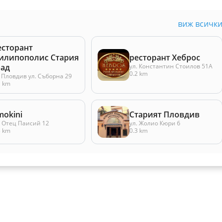
виж всичк
есторант
илипополис Стария
ресторант Хеброс
рад
ул. Константин Стоилов 51A
0.2 km
. Пловдив ул. Съборна 29
1 km
mokini
Старият Пловдив
. Отец Паисий 12
ул. Жолио Кюри 6
3 km
0.3 km