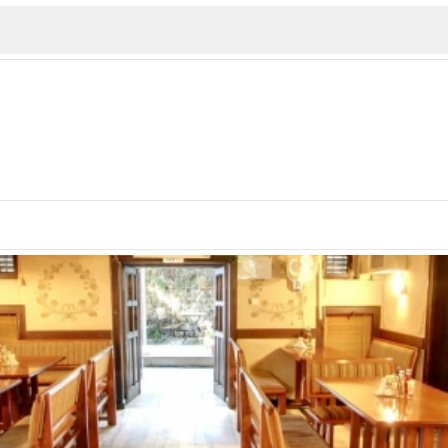
ИЯ
В. Търново
Бу
Пловдив
ско