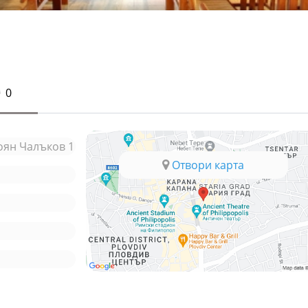
0
оян Чалъков 1
Отвори карта