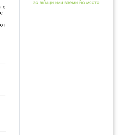
н е
ре
 от