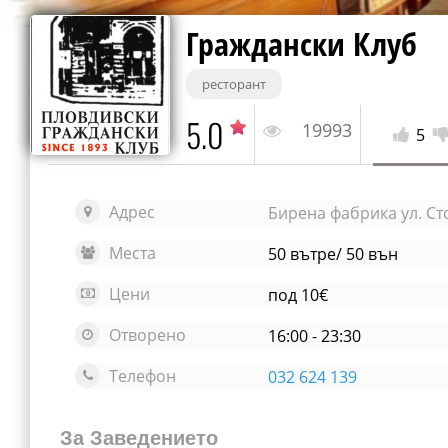
Граждански Клуб
ресторант
5.0
19993
5
Адрес
Бирена фабрика ул. Ст
Места
50 вътре/ 50 вън
Цени
под 10€
Отворено
16:00 - 23:30
Телефон
032 624 139
За Заведението