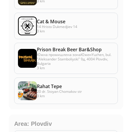
3 km
Cat & Mouse
14 Hristo Dukmedjiev 14
3 km
Prison Break Beer Bar&Shop
Южна промишлена зонаЮженYuzhen, bul.
"Aleksander Stamboliyski" 9д, 4004 Plovdiv,
Bulgaria
3 km
Rahat Tepe
20 dr. Stoyan Chomakov str
3 km
Area: Plovdiv