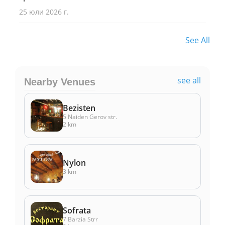
25 юли 2026 г.
See All
see all
Nearby Venues
Bezisten
5 Naiden Gerov str.
2 km
Nylon
3 km
Sоfrata
7 Barzia Strr