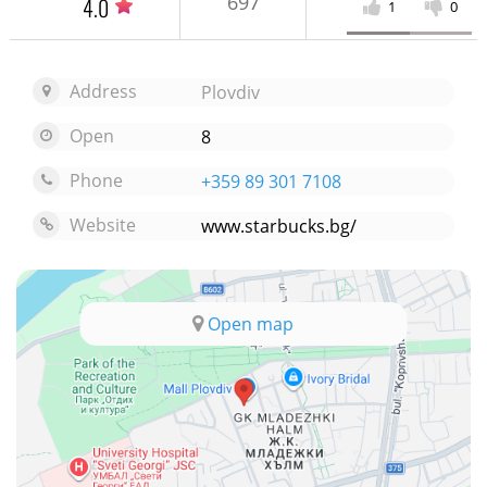
697
4.0
1
0
Address
Plovdiv
Open
8
Phone
+359 89 301 7108
Website
www.starbucks.bg/
Open map