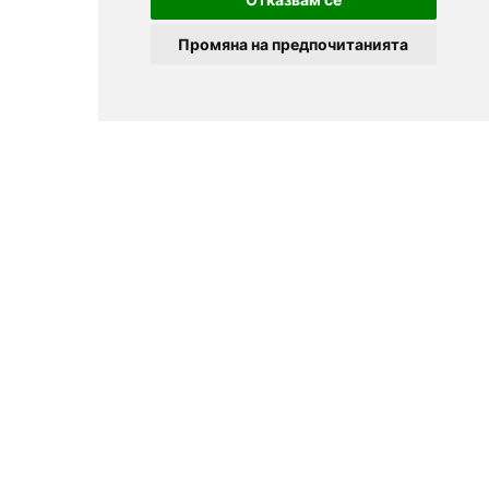
Промяна на предпочитанията
© 2025
Zavedenia.bg - online catalog for restaurants and bars in
Sofia, Plovdiv, Varna, Bansko
Choose a restaurant, bar, club, tavern, pizzeria. Book a table. See current
offers and events. Restaurants for special occasions, with different types
of cuisine.
For clients
Terms of Use