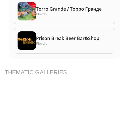
Torro Grande / Торро Гранде
Plovdiv
Prison Break Beer Bar&Shop
Plovdiv
THEMATIC GALLERIES