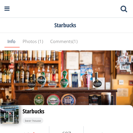
Starbucks
Info
Photos (1)
Comments(1)
Starbucks
beer house