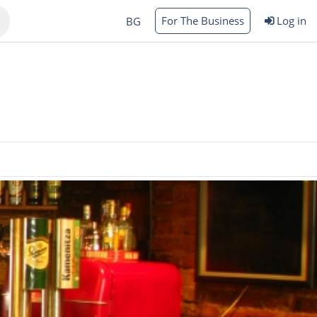
For The Business
Log in
BG
Varna
rgas