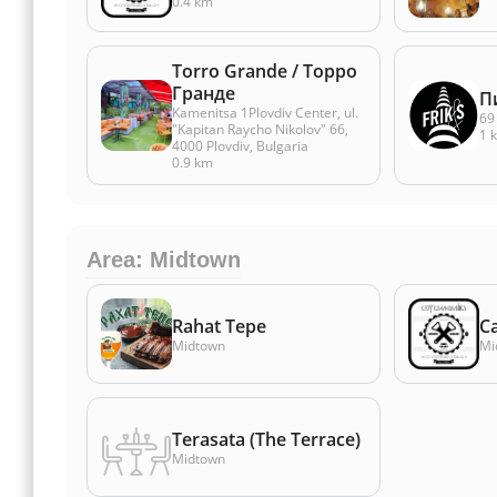
0.4 km
Torro Grande / Торро
Гранде
П
Kamenitsa 1Plovdiv Center, ul.
69
"Kapitan Raycho Nikolov" 66,
1 
4000 Plovdiv, Bulgaria
0.9 km
Area: Midtown
Rahat Tepe
C
Midtown
Mi
Terasata (The Terrace)
Midtown