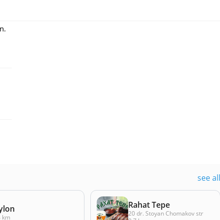
n.
see al
Rahat Tepe
ylon
20 dr. Stoyan Chomakov str
4 km