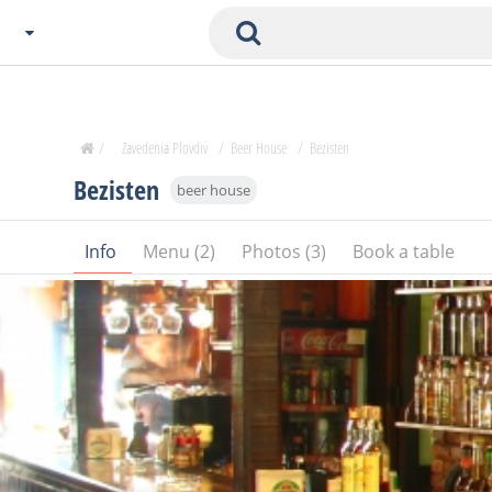
Choose City
Zavedenia Home
/
Zavedenia Plovdiv
/
Beer House
/
Bezisten
Sofia
Bezisten
beer house
Plovdiv
Varna
Info
Menu (2)
Photos (3)
Book a table
SOFIA
Burgas
Veliko Tarnovo
Basnko
Ohters
Bas