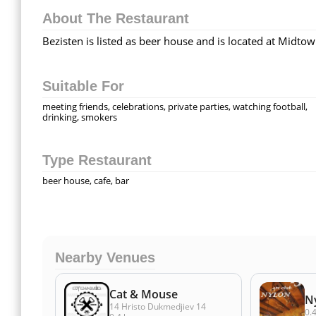
About The Restaurant
Bezisten is listed as beer house and is located at Midtow
Suitable For
meeting friends, celebrations, private parties, watching football,
drinking, smokers
Type Restaurant
beer house, cafe, bar
Nearby Venues
Cat & Mouse
N
14 Hristo Dukmedjiev 14
0.