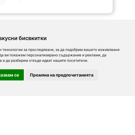
вкусни бисвкитки
и технологии за проследяване, за да подобрим вашето изживяване
 да ви покажем персонализирано съдържание и реклами, да
а и да разберем откъде идват нашите посетители.
азвам се
Промяна на предпочитанията