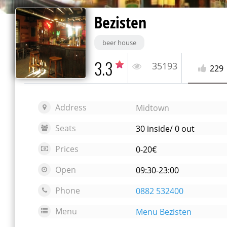
Bezisten
beer house
3.3
35193
229
Address
Midtown
Seats
30 inside/ 0 out
Prices
0-20€
Open
09:30-23:00
Phone
0882 532400
Menu
Menu Bezisten