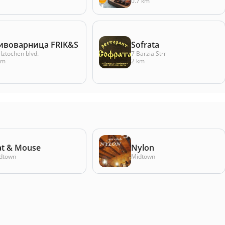
0.7 km
ивоварница FRIK&S
Sоfrata
 Iztochen blvd.
7 Barzia Strr
km
2 km
at & Mouse
Nylon
dtown
Midtown