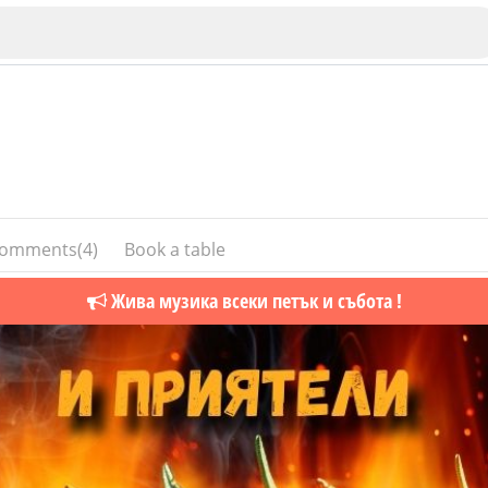
omments(4)
Book a table
Veliko Tarnovo
Жива музика всеки петък и събота !
Bu
Plovdiv
nko