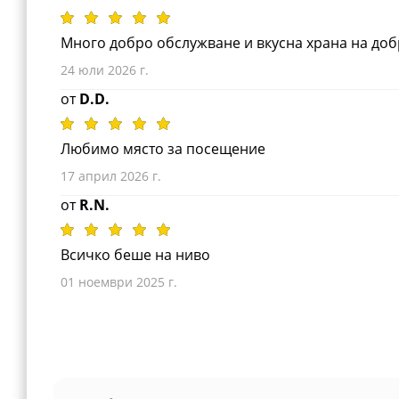
Много добро обслужване и вкусна храна на доб
24 юли 2026 г.
от
D.D.
Любимо място за посещение
17 април 2026 г.
от
R.N.
Всичко беше на ниво
01 ноември 2025 г.