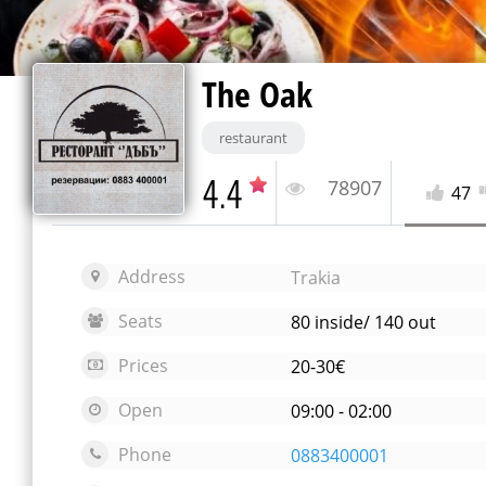
The Oak
restaurant
4.4
78907
47
Address
Trakia
Seats
80 inside/ 140 out
Prices
20-30€
Open
09:00 - 02:00
Phone
0883400001