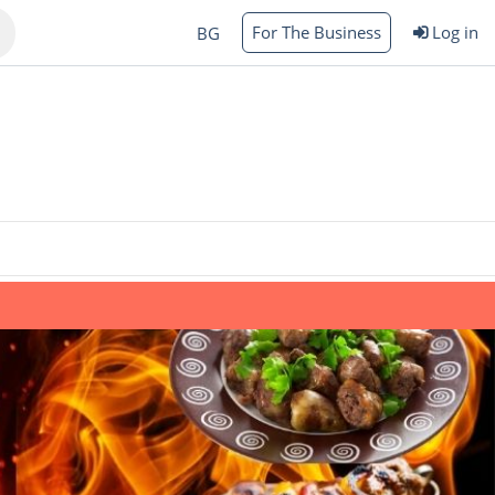
For The Business
Log in
BG
Varna
rgas