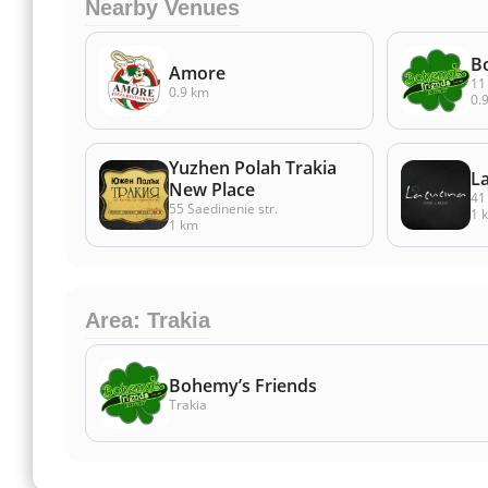
Nearby Venues
B
Amore
11
0.9 km
0.
Yuzhen Polah Trakia
L
New Place
41
55 Saedinenie str.
1 
1 km
Area: Trakia
Bohemy’s Friends
Trakia