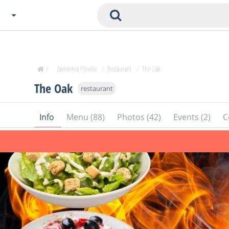
Choose City
Zavedenia Home
/
Zavedenia Plovdiv
/
Restaurant
/
The Oak
Sofia
The Oak
restaurant
Plovdiv
Varna
Info
Menu (88)
Photos (42)
Events (2)
C
SOFIA
Burgas
Veliko Tarnovo
Basnko
Ohters
Bas