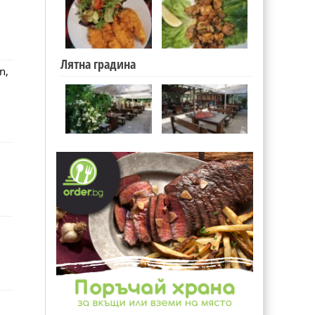
Лятна градина
n,