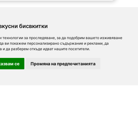
вкусни бисвкитки
и технологии за проследяване, за да подобрим вашето изживяване
 да ви покажем персонализирано съдържание и реклами, да
а и да разберем откъде идват нашите посетители.
азвам се
Промяна на предпочитанията
For partners
About us
Follow us