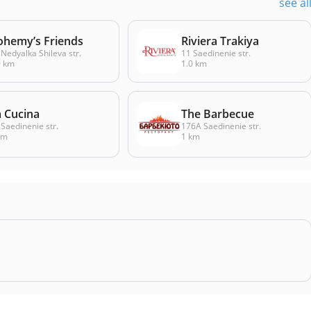
see al
ohemy’s Friends
Riviera Trakiya
 Nedyalka Shileva str.
11 Saedinenie str.
9 km
1.0 km
a Cucina
The Barbecue
 Saedinenie str.
176А Saedinenie str.
km
1 km