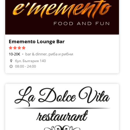
Ememento Lounge Bar
10-20€
•
bar & dinner, риба и рибни
бул. България 140
Направи Резервация
08:00 - 24:00