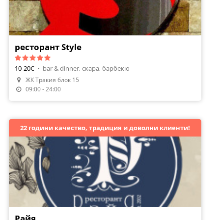
ресторант Style
10-20€
•
bar & dinner, скара, барбекю
ЖК Тракия блок 15
09:00 - 24:00
22 години качество, традиция и доволни клиенти!
Райя