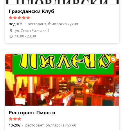
Граждански Клуб
под 10€
•
ресторант, българска кухня
ул. Стоян Чалъков 1
16:00 - 23:30
Ресторант Пилето
10-20€
•
ресторант, българска кухня