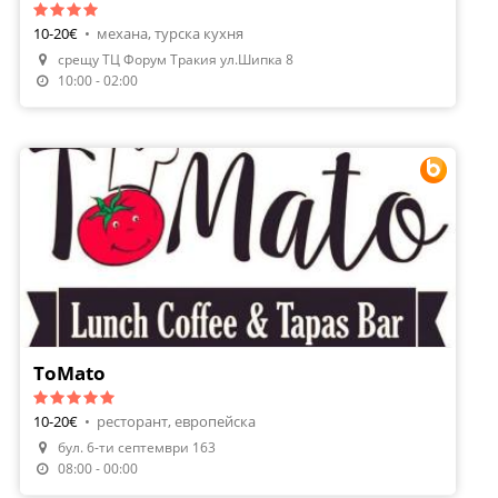
10-20€
•
механа, турска кухня
срещу ТЦ Форум Тракия ул.Шипка 8
Направи Резервация
10:00 - 02:00
ToMato
10-20€
•
ресторант, европейска
бул. 6-ти септември 163
Направи Резервация
08:00 - 00:00