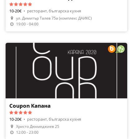
10-20€
•
ресторант, българска кухня
ул. Димитър Талев 75а (комплекс ДАИКС)
19:00 - 04:00
Coupon Капана
10-20€
•
ресторант, българска кухня
Направи Резервация
Христо Дюкмеджиев 25
Поръчай Храна
12:00 - 23:00