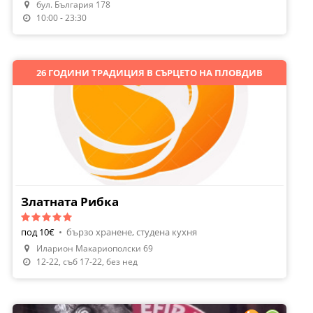
бул. България 178
Направи Резервация
10:00 - 23:30
26 ГОДИНИ ТРАДИЦИЯ В СЪРЦЕТО НА ПЛОВДИВ
Златната Рибка
под 10€
•
бързо хранене, студена кухня
Иларион Макариополски 69
Поръчай Храна
12-22, съб 17-22, без нед