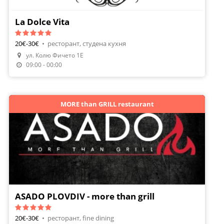
La Dolce Vita
20€-30€
•
ресторант, студена кухня
ул. Колю Фичето 1Е
09:00 - 00:00
MORE than GRILL restaurant
ASADO PLOVDIV - more than grill
20€-30€
•
ресторант, fine dining