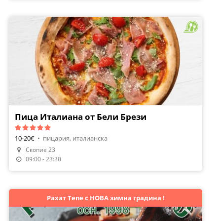
Пица Италиана от Бели Брези
10-20€
•
пицария, италианска
Скопие 23
Поръчай Храна
09:00 - 23:30
Рахат Тепе с НОВА зимна градина !