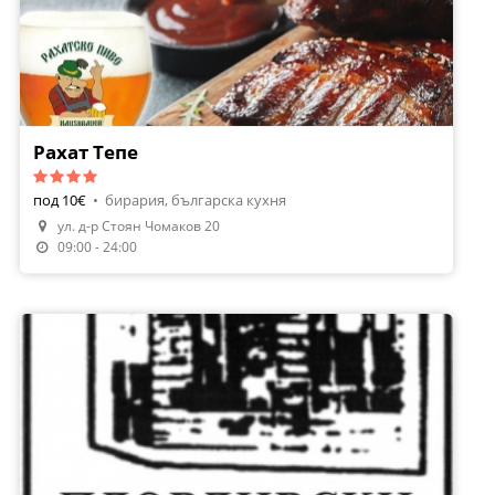
Рахат Тепе
под 10€
•
бирария, българска кухня
ул. д-р Стоян Чомаков 20
09:00 - 24:00