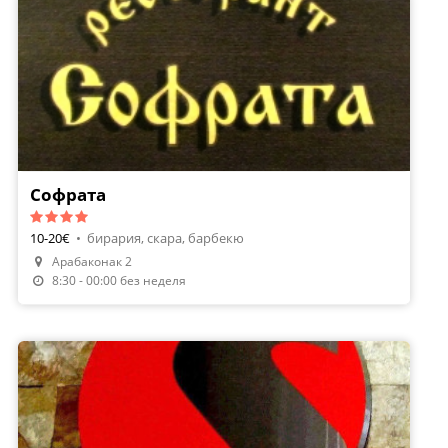
Софрата
10-20€
•
бирария, скара, барбекю
Арабаконак 2
8:30 - 00:00 без неделя