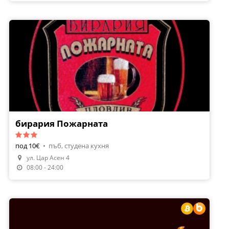
бирария Пожарната
под 10€
•
пъб, студена кухня
ул. Цар Асен 4
08:00 - 24:00