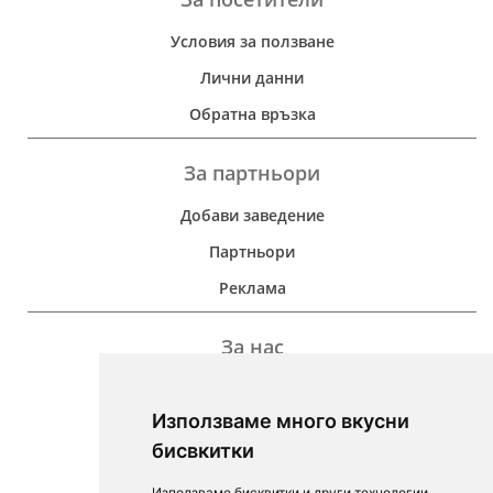
Условия за ползване
Лични данни
Обратна връзка
За партньори
Добави заведение
Партньори
Реклама
За нас
Дейност
Използваме много вкусни
Контакти
бисвкитки
For Investors
Използваме бисквитки и други технологии