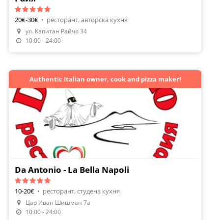
20€-30€
•
ресторант, авторска кухня
Направи Резервация
ул. Капитан Райчо 34
Поръчай Храна
10:00 - 24:00
Authentic Italian owner, cook and pizza maker!
Da Antonio - La Bella Napoli
10-20€
•
ресторант, студена кухня
Цар Иван Шишман 7а
Направи Резервация
10:00 - 24:00