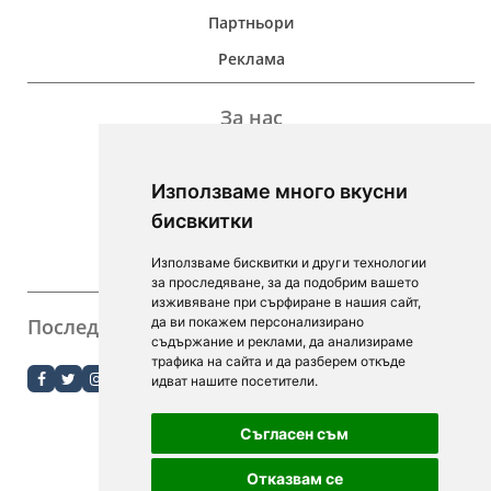
Партньори
Реклама
За нас
Дейност
Използваме много вкусни
Контакти
бисвкитки
For Investors
Използваме бисквитки и други технологии
F.A.Q.
за проследяване, за да подобрим вашето
изживяване при сърфиране в нашия сайт,
Последвайте ни
да ви покажем персонализирано
съдържание и реклами, да анализираме
order.bg
трафика на сайта и да разберем откъде
идват нашите посетители.
booky.bg
Съгласен съм
Digitalno Menu
Отказвам се