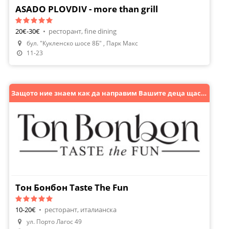
ASADO PLOVDIV - more than grill
20€-30€
•
ресторант, fine dining
бул. "Кукленско шосе 8Б" , Парк Макс
Направи Резервация
11-23
Защото ние знаем как да направим Вашите деца щастливи !
Тон Бонбон Taste The Fun
10-20€
•
ресторант, италианска
ул. Порто Лагос 49
Направи Резервация