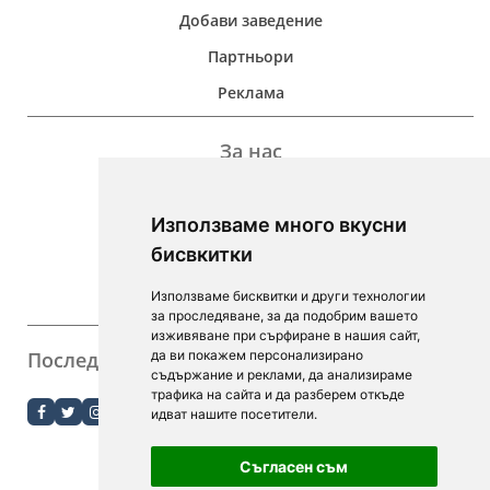
Добави заведение
Партньори
Реклама
За нас
Дейност
Използваме много вкусни
Контакти
бисвкитки
For Investors
Използваме бисквитки и други технологии
F.A.Q.
за проследяване, за да подобрим вашето
изживяване при сърфиране в нашия сайт,
Последвайте ни
да ви покажем персонализирано
съдържание и реклами, да анализираме
order.bg
трафика на сайта и да разберем откъде
идват нашите посетители.
booky.bg
Съгласен съм
Digitalno Menu