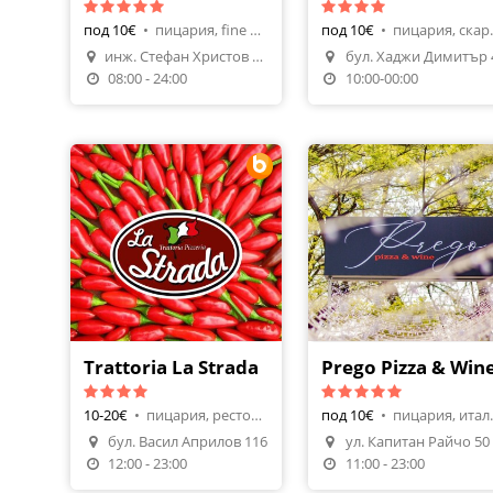
под 10€
•
пицария, fine dining
под 10€
•
пицария
инж. Стефан Христов Гешов 3
бул. Хаджи Димитър 
08:00 - 24:00
10:00-00:00
Trattoria La Strada
Prego Pizza & Win
10-20€
•
пицария, ресторант
под 10€
•
пицари
бул. Васил Априлов 116
ул. Капитан Райчо 50
Направи Резервация
12:00 - 23:00
11:00 - 23:00