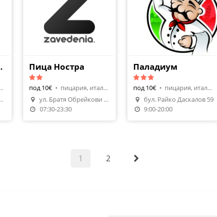
джинале
Пица Ностра
Паладиум
я, италианска
под 10€
•
пицария, италианска
под 10€
•
пицария, италианска
ополит Панарет 25
ул. Братя Обрейкови 29
бул. Райко Даскалов 59
07:30-23:30
9:00-20:00
1
2