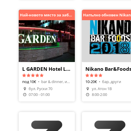
Най-новото място за забавления в Пловдив !
L GARDEN Hotel Leipzig
Nikano Bar&Food
под 10€
•
bar & dinner, интернационална
10-20€
•
бар, други
бул. Руски 70
ул. Атон 1В
07:00 - 01:00
8:00-2:00