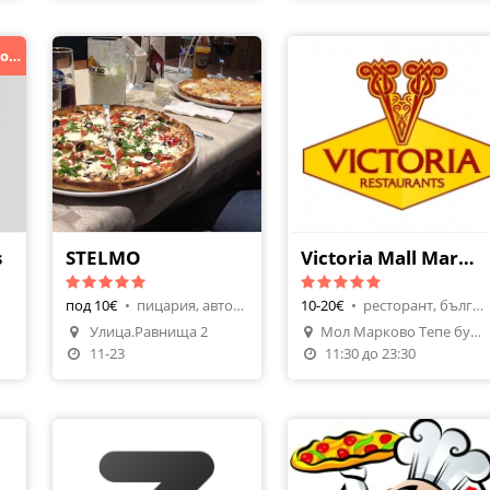
Напълно обновен Nikano Bar & Foods!
s
STELMO
Victoria Mall Markovo Tepe
под 10€
•
пицария, авторска кухня
10-20€
•
ресторант, българска кухня
Улица.Равнища 2
Мол Марково Тепе бул. Руски 54
11-23
11:30 до 23:30