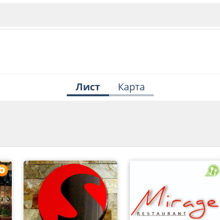
Лист
Карта
ИЯ
В. Търново
Бу
Пловдив
ско