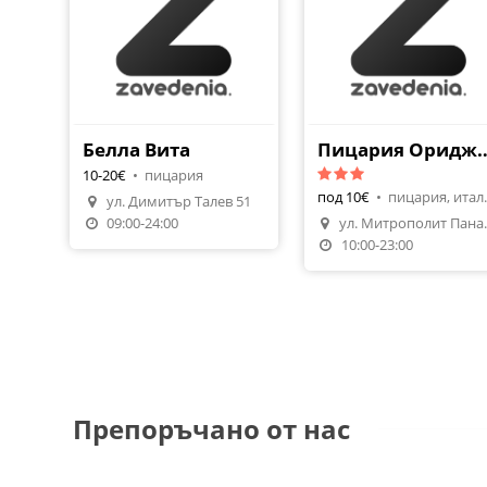
Белла Вита
Пицария Ори
10-20€
•
пицария
под 10€
•
пицари
ул. Димитър Талев 51
09:00-24:00
ул. Митр
10:00-23:00
Препоръчано от нас