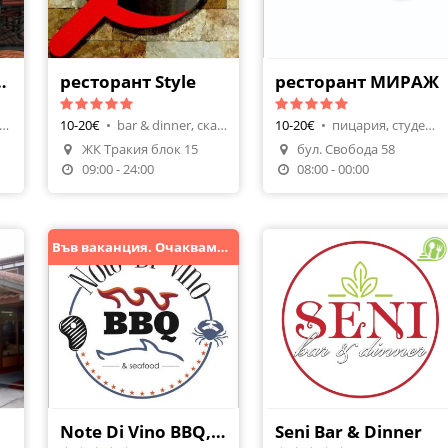
нт и пицария
ресторант Style
ресторант МИРАЖ
цария, скара, барбекю
10-20€
•
bar & dinner, скара, барбекю
10-20€
•
пицария, студена кухня
ЖК Тракия блок 15
бул. Свобода 58
я
Поръчай Храна
09:00 - 24:00
08:00 - 00:00
Във ваканция. Очакваме Ви на есен!
Note Di Vino BBQ, Pizza& Seafood
Seni Bar & Dinner