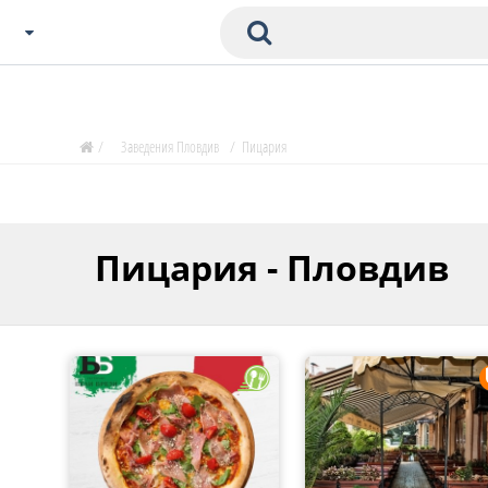
Избери Град
Zavedenia Начало
/
Заведения Пловдив
/
Пицария
София
Пловдив
Варна
Пицария - Пловдив
СОФ
Бургас
В. Търново
Банско
Всички останали
Бан