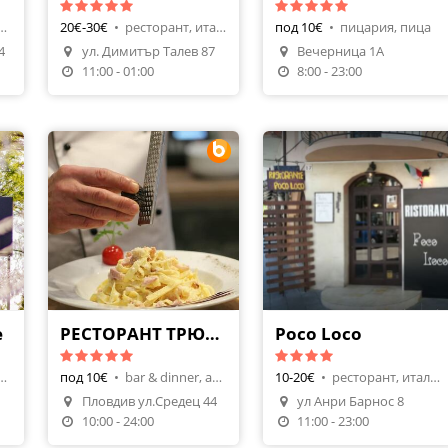
, скара, барбекю
20€-30€
•
ресторант, италианска
под 10€
•
пицария, пица
4
ул. Димитър Талев 87
Вечерница 1А
Поръчай Храна
Поръчай Храна
11:00 - 01:00
8:00 - 23:00
e
РЕСТОРАНТ ТРЮФЕЛ
Poco Loco
я, италианска
под 10€
•
bar & dinner, авторска кухня
10-20€
•
ресторант, италианска
Пловдив ул.Средец 44
ул Анри Барнос 8
Направи Резервация
10:00 - 24:00
11:00 - 23:00