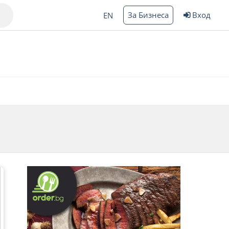
За Бизнеса
Вход
EN
Варна
ргас