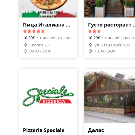
Пица Италиана от Бели Брези
Густо рестора
10-20€
•
пицария, италианска
10-20€
•
пи
Скопие 23
ул. Отец Паисий 26
Поръчай Храна
Направи Резерваци
09:00 - 23:30
10.00 - 24,00
Pizzeria Speciale
Далас