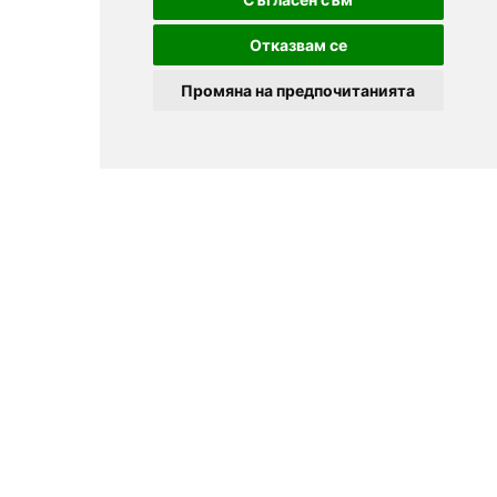
Отказвам се
Промяна на предпочитанията
© 2025
Zavedenia.bg - online catalog for restaurants and bars in
Sofia, Plovdiv, Varna, Bansko
Choose a restaurant, bar, club, tavern, pizzeria. Book a table. See current
offers and events. Restaurants for special occasions, with different types
of cuisine.
For clients