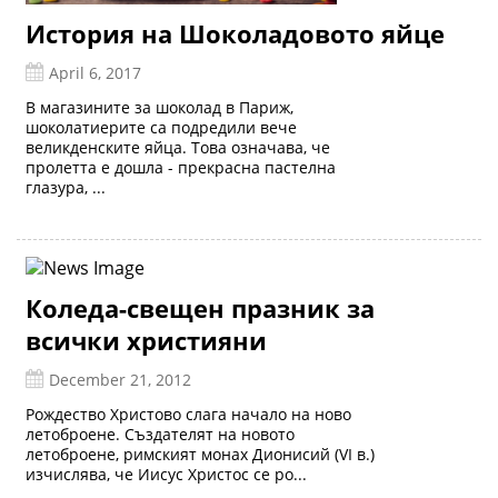
История на Шоколадовото яйце
April 6, 2017
В магазините за шоколад в Париж,
шоколатиерите са подредили вече
великденските яйца. Това означава, че
пролетта е дошла - прекрасна пастелна
глазура, ...
Коледа-свещен празник за
всички християни
December 21, 2012
Рождество Христово слага начало на ново
летоброене. Създателят на новото
летоброене, римският монах Дионисий (VI в.)
изчислява, че Иисус Христос се ро...