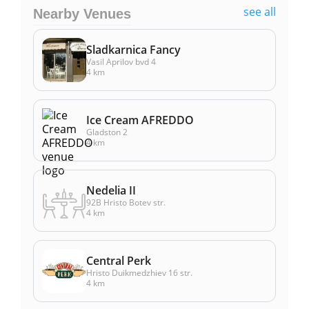
see all
Nearby Venues
Sladkarnica Fancy
Vasil Aprilov bvd 4
4 km
Ice Cream AFREDDO
Gladston 2
4 km
Nedelia II
92B Hristo Botev str.
4 km
Central Perk
Hristo Duikmedzhiev 16 str.
4 km