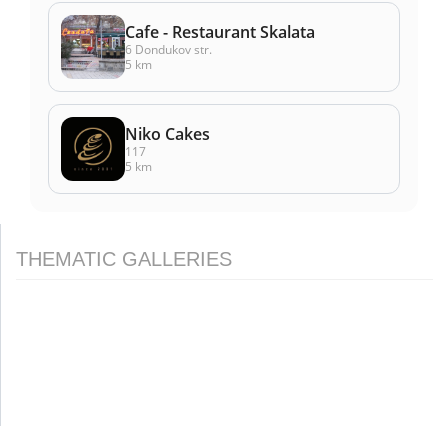
Cafe - Restaurant Skalata
6 Dondukov str.
5 km
Niko Cakes
117
5 km
THEMATIC GALLERIES