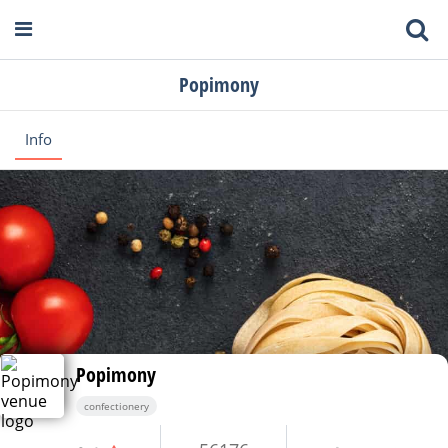
Popimony
Info
Popimony
confectionery