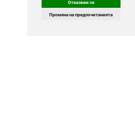
Отказвам се
Промяна на предпочитанията
© 2025
Zavedenia.bg - online catalog for restaurants and bars in
Sofia, Plovdiv, Varna, Bansko
Choose a restaurant, bar, club, tavern, pizzeria. Book a table. See current
offers and events. Restaurants for special occasions, with different types
of cuisine.
For clients
Terms of Use