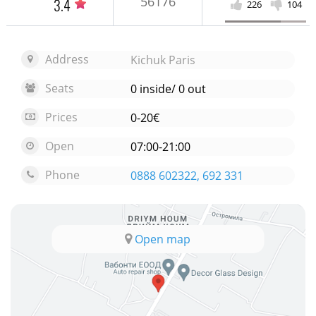
56176
3.4
226
104
Address
Kichuk Paris
Seats
0 inside/ 0 out
Prices
0-20€
Open
07:00-21:00
Phone
0888 602322, 692 331
Open map