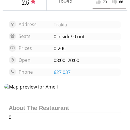
16045
2.6
70
66
Address
Trakia
Seats
0 inside/ 0 out
Prices
0-20€
Open
08:00–20:00
Phone
627 037
Open map
About The Restaurant
0