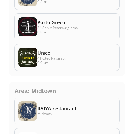
0.5 km
Porto Greco
34 Sankt Peterburg blvd.
0.8 km
Unico
41 Otec Paisii str.
0.9 km
Area: Midtown
RAIYA restaurant
Midtown