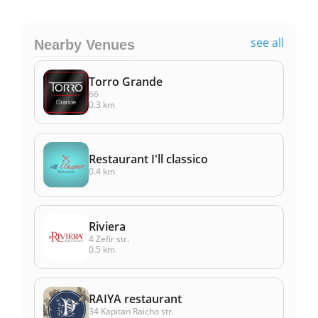
see all
Nearby Venues
Torro Grande
66
0.3 km
Restaurant I'll classico
0.4 km
Riviera
4 Zefir str.
0.5 km
RAIYA restaurant
34 Kapitan Raicho str.