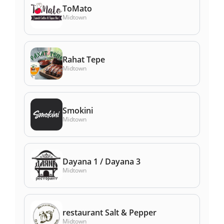
ToMato
Midtown
Rahat Tepe
Midtown
Smokini
Midtown
Dayana 1 / Dayana 3
Midtown
restaurant Salt & Pepper
Midtown