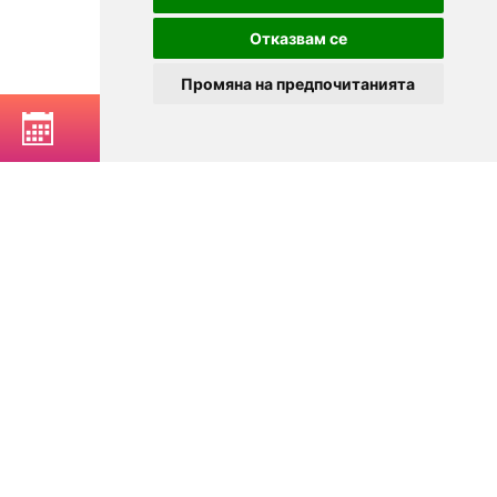
Отказвам се
Промяна на предпочитанията
BOOK A TABLE
© 2025
Zavedenia.bg - online catalog for restaurants and bars in
Sofia, Plovdiv, Varna, Bansko
Choose a restaurant, bar, club, tavern, pizzeria. Book a table. See current
offers and events. Restaurants for special occasions, with different types
of cuisine.
For clients