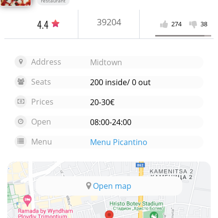
restaurant
39204
4.4
274
38
Address
Midtown
Seats
200 inside/ 0 out
Prices
20-30€
Open
08:00-24:00
Menu
Menu Picantino
Open map