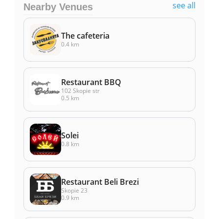
see all
Nearby Venues
The cafeteria
0.4 km
Restaurant BBQ
102 Skopie str
0.5 km
Solei
0.8 km
Restaurant Beli Brezi
Skopie 23
0.9 km