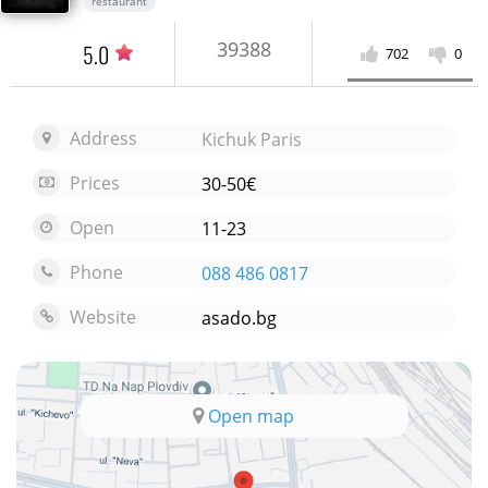
restaurant
39388
5.0
702
0
Address
Kichuk Paris
Prices
30-50€
Open
11-23
Phone
088 486 0817
Website
asado.bg
Open map