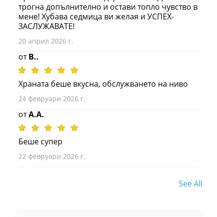
трогна допълнително и остави топло чувство в
мене! Хубава седмица ви желая и УСПЕХ-
ЗАСЛУЖАВАТЕ!
20 април 2026 г.
от
B..
Храната беше вкусна, обслужването на ниво
24 февруари 2026 г.
от
A.A.
Беше супер
22 февруари 2026 г.
See All