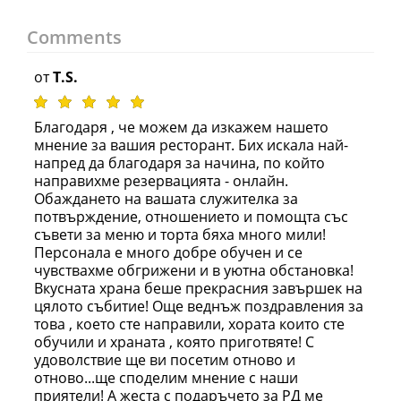
Comments
от
T.S.
Благодаря , че можем да изкажем нашето
мнение за вашия ресторант. Бих искала най-
напред да благодаря за начина, по който
направихме резервацията - онлайн.
Обаждането на вашата служителка за
потвърждение, отношението и помощта със
съвети за меню и торта бяха много мили!
Персонала е много добре обучен и се
чувствахме обгрижени и в уютна обстановка!
Вкусната храна беше прекрасния завършек на
цялото събитие! Още веднъж поздравления за
това , което сте направили, хората които сте
обучили и храната , която приготвяте! С
удоволствие ще ви посетим отново и
отново...ще споделим мнение с наши
приятели! А жеста с подаръчето за РД ме