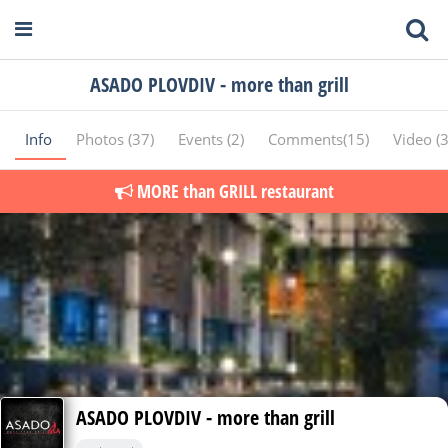
ASADO PLOVDIV - more than grill
Info
Photos (37)
Events (2)
Comments(15)
Video (
MORE than GRILL restaurant
ASADO PLOVDIV - more than grill