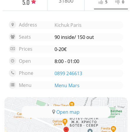
31800
5.0
5
0
Address
Kichuk Paris
Seats
90 inside/ 150 out
Prices
0-20€
Open
8:00 - 01:00
Phone
0899 246613
Menu
Menu Mars
Open map