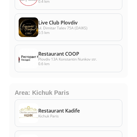
0.4 km
Live Club Plovdiv
ul. Dimitar Talev 75A (DAIKS)
0.5 km
Restaurant COOP
Plovdiv 13A Konstantin Nunkov str.
0.6 km
Area: Kichuk Paris
Restaurant Kadife
Kichuk Paris