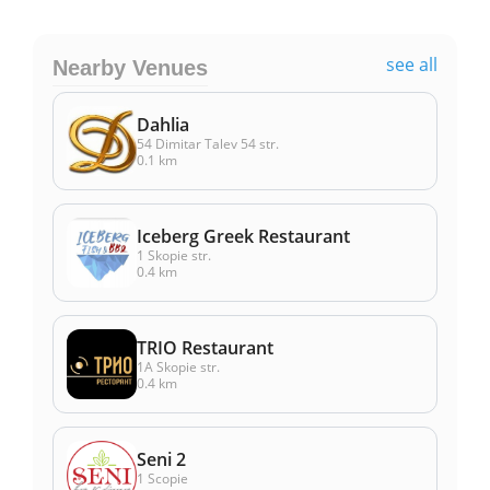
see all
Nearby Venues
Dahlia
54 Dimitar Talev 54 str.
0.1 km
Iceberg Greek Restaurant
1 Skopie str.
0.4 km
TRIO Restaurant
1А Skopie str.
0.4 km
Seni 2
1 Scopie