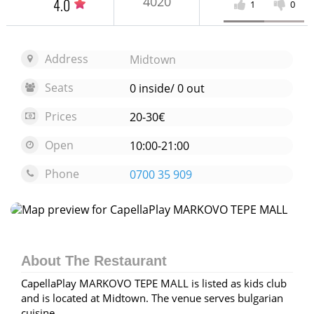
4020
4.0
1
0
Address
Midtown
Seats
0 inside/ 0 out
Prices
20-30€
Open
10:00-21:00
Phone
0700 35 909
Open map
About The Restaurant
CapellaPlay MARKOVO TEPE MALL is listed as kids club
and is located at Midtown. The venue serves bulgarian
cuisine.