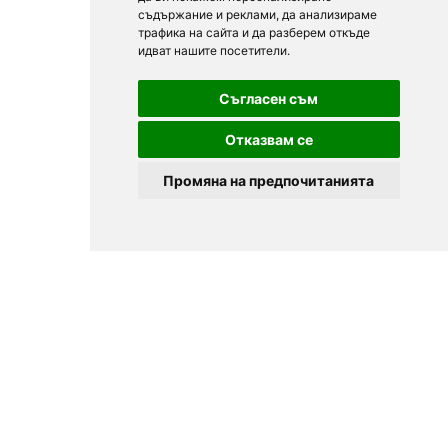
съдържание и реклами, да анализираме
трафика на сайта и да разберем откъде
идват нашите посетители.
Съгласен съм
Отказвам се
Промяна на предпочитанията
© 2025
Zavedenia.bg - online catalog for restaurants and bars in
Sofia, Plovdiv, Varna, Bansko
Choose a restaurant, bar, club, tavern, pizzeria. Book a table. See current