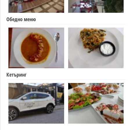
Обедно меню
Кетъринг