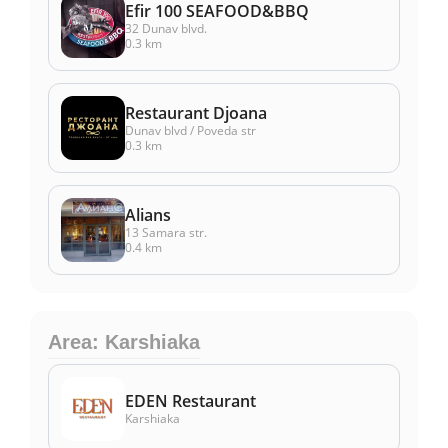
Efir 100 SEAFOOD&BBQ
32 Dunav blvd.
0.3 km
Restaurant Djoana
Dunav blvd / Poveda str
0.3 km
Alians
13 Samara str.
0.4 km
Area: Karshiaka
EDEN Restaurant
Karshiaka