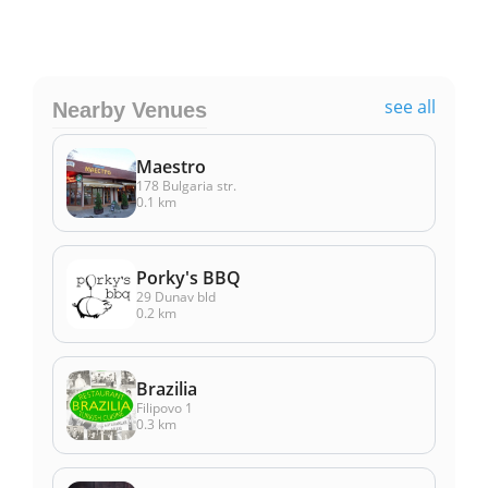
see all
Nearby Venues
Maestro
178 Bulgaria str.
0.1 km
Porky's BBQ
29 Dunav bld
0.2 km
Brazilia
Filipovo 1
0.3 km