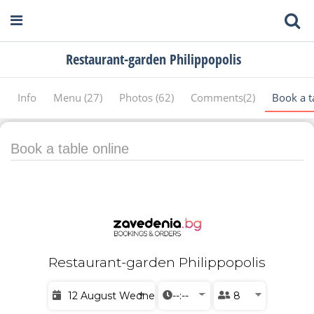
Restaurant-garden Philippopolis
Info
Menu (27)
Photos (62)
Comments(2)
Book a t
Book a table online