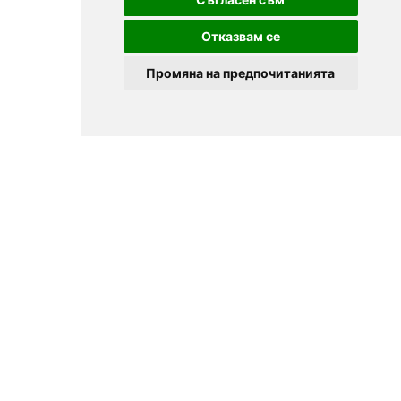
Отказвам се
Промяна на предпочитанията
© 2025
Zavedenia.bg - online catalog for restaurants and bars in
Sofia, Plovdiv, Varna, Bansko
Choose a restaurant, bar, club, tavern, pizzeria. Book a table. See current
offers and events. Restaurants for special occasions, with different types
of cuisine.
For clients