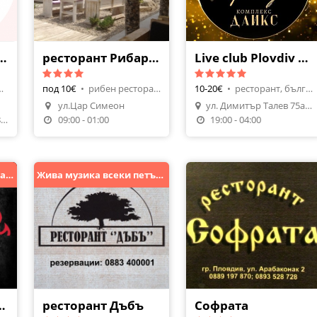
ница Мон Шери
ресторант Рибарника
Live club Plovdiv в к-с ДАИКС
а, десерти
под 10€
•
рибен ресторант, риба и рибни
10-20€
•
ресторант, българска кухня
ул.Цар Симеон
ул. Димитър Талев 75а (комплекс ДАИКС)
08:00 - 20:00, нед до 18ч.
09:00 - 01:00
19:00 - 04:00
MORE than GRILL restaurant
Жива музика всеки петък и събота !
- more than grill
ресторант Дъбъ
Софрата