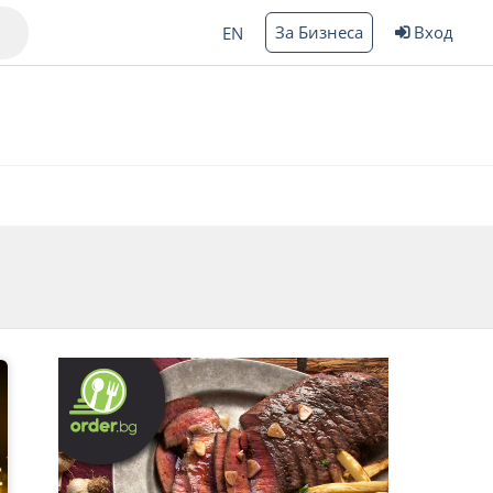
За Бизнеса
Вход
EN
Варна
ргас