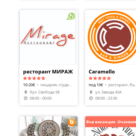
ресторант МИРАЖ
Caramello
10-20€
•
пицария, студена кухня
под 10€
•
ресторант, 
бул. Свобода 58
ул. Звезда 43А
Поръчай Храна
08:00 - 00:00
08:00 - 23:30