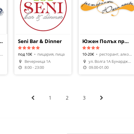
o BBQ, Pizza& Seafood
Seni Bar & Dinner
Южен Полъх при Малък Бунарджик
ресторант, италианска
под 10€
•
пицария, пица
10-20€
•
ресторант, алкохол
Вечерница 1А
ул. Волга 1А Бунарджика
Поръчай Храна
8:00 - 23:00
09.00-01.00
1
2
3