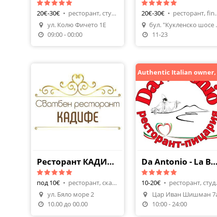
20€-30€
•
ресторант, студена кухня
20€-30€
•
ресторант, 
ул. Колю Фичето 1Е
бул. "Кукл
Направи Резерваци
09:00 - 00:00
11-23
Ресторант КАДИФЕ
Da Antonio - La Bella Na
под 10€
•
ресторант, скара, барбекю
10-20€
•
рестора
ул. Бяло море 2
Цар Иван Шишман 7
Направи Резерваци
10.00 до 00.00
10:00 - 24:00