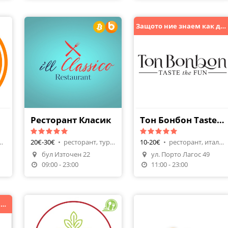
Защото ние знаем как да направим Вашите деца щастливи !
Ресторант Класик
Тон Бонбон Taste The Fun
българска кухня
20€-30€
•
ресторант, турска кухня
10-20€
•
ресторант, италианска
бул Източен 22
ул. Порто Лагос 49
Направи Резервация
Направи Резервация
09:00 - 23:00
11:00 - 23:00
Във ваканция. Очакваме Ви на есен!