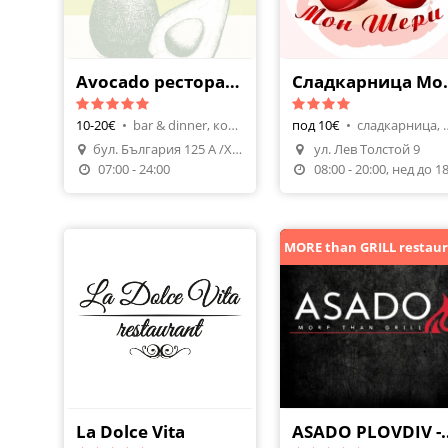
Avocado ресторант
Сладкар
10-20€
•
bar & dinner, коктейли
под 10€
•
сладкарниц
бул. България 125 А /Хотел Плаза/
ул. Лев Толстой 9
Направи Резервация
07:00 - 24:00
La Dolce Vita
ASADO PLOVDIV 