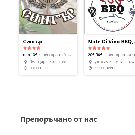
Сингър
Note Di Vin
под 10€
•
ресторант, българска кухня
20€-30€
•
бул. Цaр Симеон 88
ул. Димитър Талев 87
Направи Резервация
Поръчай Храна
08:00-03:00
11:00 - 01:00
Препоръчано от нас