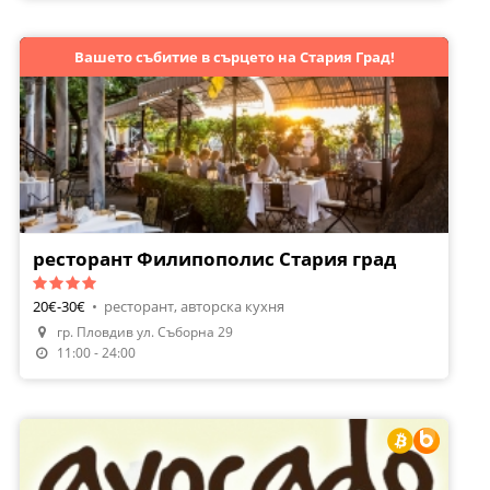
Вашето събитие в сърцето на Стария Град!
ресторант Филипополис Стария град
20€-30€
•
ресторант, авторска кухня
гр. Пловдив ул. Съборна 29
Направи Резервация
11:00 - 24:00