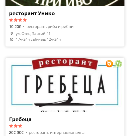
ресторант Унико
10-20€
•
ресторант, риба и рибни
ул. Отец Паисий 41
17ч-24ч съб-нед: 12ч-24ч
Гребеца
20€-30€
•
ресторант, интернационална
Направи Резервация