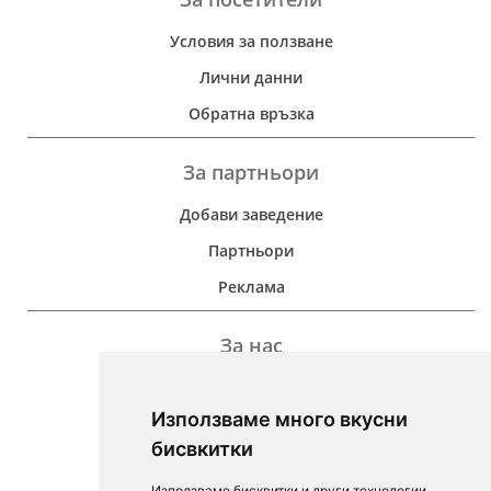
Условия за ползване
Лични данни
Обратна връзка
За партньори
Добави заведение
Партньори
Реклама
За нас
Дейност
Използваме много вкусни
Контакти
бисвкитки
For Investors
Използваме бисквитки и други технологии