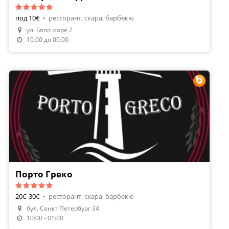
под 10€
•
ресторант, скара, барбекю
ул. Бяло море 2
10.00 до 00.00
Порто Греко
20€-30€
•
ресторант, скара, барбекю
бул. Санкт Петербург 34
Направи Резервация
10:00 - 01:00