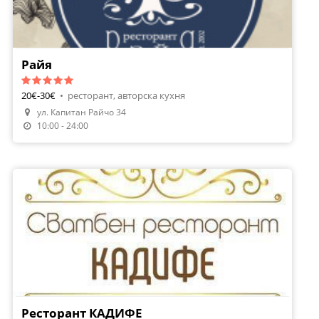
Райя
20€-30€
•
ресторант, авторска кухня
Направи Резервация
ул. Капитан Райчо 34
Поръчай Храна
10:00 - 24:00
Ресторант КАДИФЕ