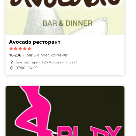
Avocado ресторант
10-20€
•
bar & dinner, коктейли
бул. България 125 А /Хотел Плаза/
Направи Резервация
07:00 - 24:00