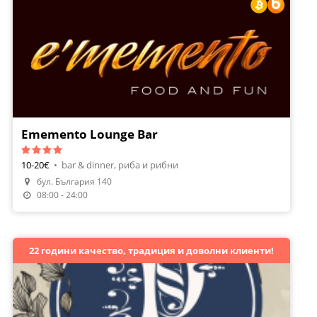
Ememento Lounge Bar
10-20€
•
bar & dinner, риба и рибни
бул. България 140
Направи Резервация
08:00 - 24:00
22 години качество, традиция и доволни клиенти!