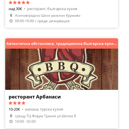
над 30€
•
ресторант, българска кухня
Асеновградско Шосе разклон Крумово
09:00-16:00 с предв. резервация
Автентична обстановка, традиционна българска кухня!
ресторант Арбанаси
10-20€
•
механа, турска кухня
срещу ТЦ Форум Тракия ул.Шипка 8
Направи Резервация
10:00 - 02:00