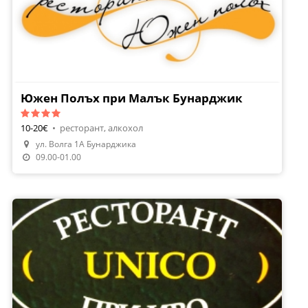
Южен Полъх при Малък Бунарджик
10-20€
•
ресторант, алкохол
ул. Волга 1А Бунарджика
09.00-01.00