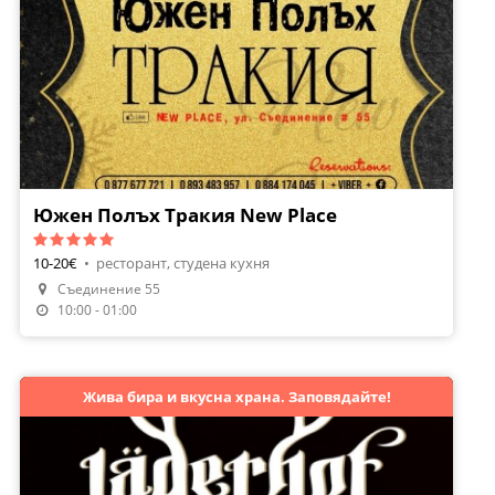
Южен Полъх Тракия New Place
10-20€
•
ресторант, студена кухня
Съединение 55
10:00 - 01:00
Жива бира и вкусна храна. Заповядайте!