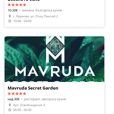
10-20€
•
механа, българска кухня
с. Крумово, ул. Отец Паисий 2
Направи Резервация
10:00 - 04:00
Mavruda Secret Garden
над 30€
•
ресторант, авторска кухня
бул. Освобождение 3
06:00 - 06:00