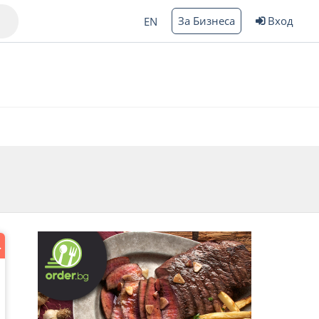
За Бизнеса
Вход
EN
Варна
ргас
zza maker!