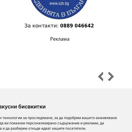
Реклама
За партньори
За нас
Последвайте ни
вкусни бисвкитки
Добави заведение
Дейност
и технологии за проследяване, за да подобрим вашето изживяване
Партньори
Контакти
 да ви покажем персонализирано съдържание и реклами, да
order.bg
Реклама
For Investors
а и да разберем откъде идват нашите посетители.