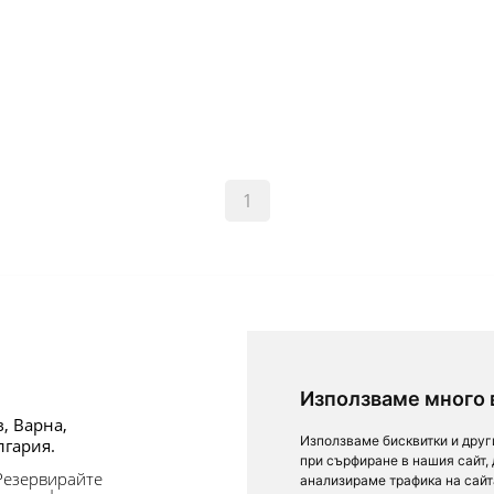
1
За посетители
Използваме много 
в, Варна,
Условия за ползване
Използваме бисквитки и друг
лгария.
Лични данни
при сърфиране в нашия сайт,
 Резервирайте
Обратна връзка
анализираме трафика на сайт