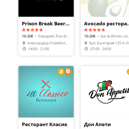
Prison Break Beer Bar&Shop
Avocado 
10-20€
•
бирария, fine dining
10-20€
•
bar & din
Александър Стамболийски 9Г
Направи Резерваци
14:00 - 21:00
07:00 - 24:00
Ресторант Класик
Дон Апети