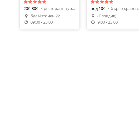
20€-30€
•
ресторант, турска кухня
под 10€
•
бързо хранен
бул Източен 22
(Пловдив)
Направи Резервация
09:00 - 23:00
9:00 - 23:00