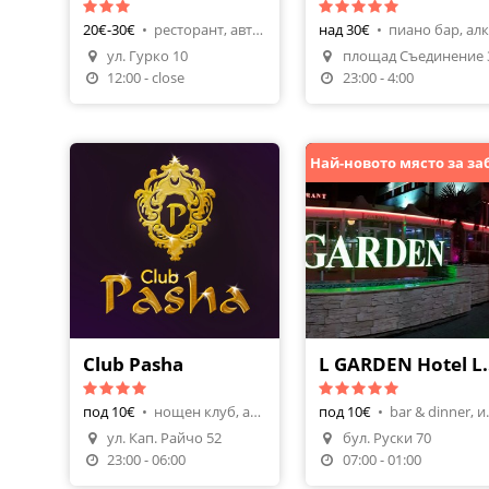
20€-30€
•
ресторант, авторска кухня
над 30€
•
ул. Гурко 10
площад Съединение 
12:00 - close
23:00 - 4:00
Club Pasha
L GARDEN 
под 10€
•
нощен клуб, алкохол
под 10€
•
bar & din
ул. Кап. Райчо 52
бул. Руски 70
23:00 - 06:00
07:00 - 01:00