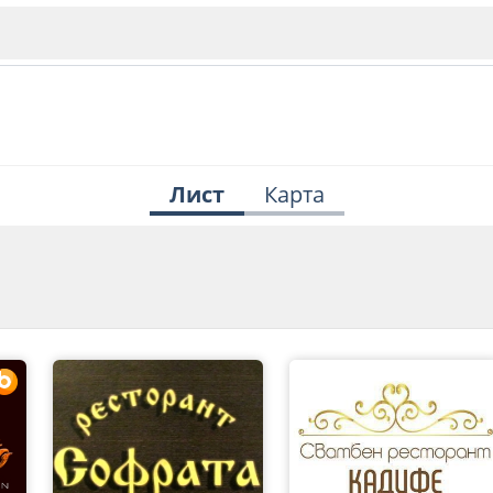
Лист
Карта
ИЯ
В. Търново
Бу
Пловдив
ско