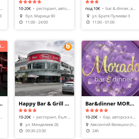
пиано бар, алкохол
10-20€
•
ресторант, авторска кухня
под 10€
•
bar & dinner, авторска кухня
3
бул. Марица 90
ул. Братя Пулиеви 3
Направи Резервация
11:00 - 24:00
11:00 - 01:00
Най-новото място за забавления в Пловдив !
Hotel Leipzig
Happy Bar & Grill - Лендмарк
Bar&dinner MORADO
ner, интернационална
10-20€
•
ресторант, българска кухня
10-20€
•
бар, авторска кухня
ул. Менделеев 2Б
Авксентий Велешки (пеещите фонтани)
Направи Резервация
09:30-23:30
24h