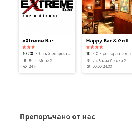
eXtreme Bar
Happy Bar & Gr
10-20€
•
бар, българска кухня
10-20€
•
Бяло Море 2
ул. Васил Левски 2
24 h
09:00-24:00
Препоръчано от нас