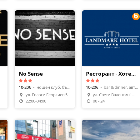
No Sense
Ресторант - Хотел Ландмарк Крийк
10-20€
•
нощен клуб, българска кухня
10-20€
•
bar & dinner, авторска кухня
ул. Евлоги Георгиев 5
ул. Свети Валентин" № 1
Направи Резервация
22:00-04:00
00 - 24