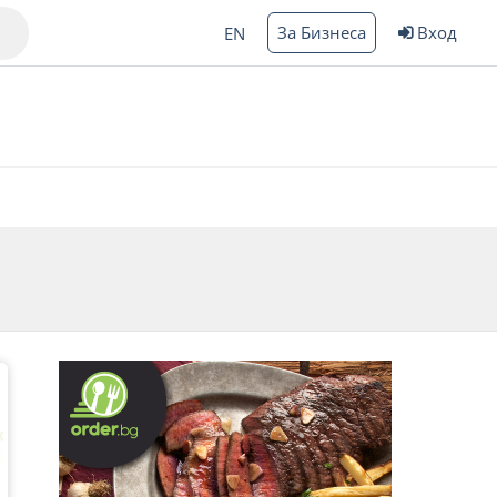
За Бизнеса
Вход
EN
Варна
ргас