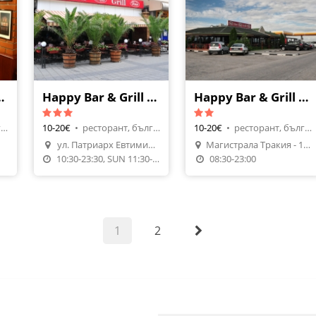
ill - Новотел
Happy Bar & Grill - Център
Happy Bar & Grill - Шел Север
ресторант, българска кухня
10-20€
•
ресторант, българска кухня
10-20€
•
ресторант, българска кухня
ул. Патриарх Евтимий 13
Магистрала Тракия - 118 км. - Север
10:30-23:30, SUN 11:30-23:30
08:30-23:00
1
2