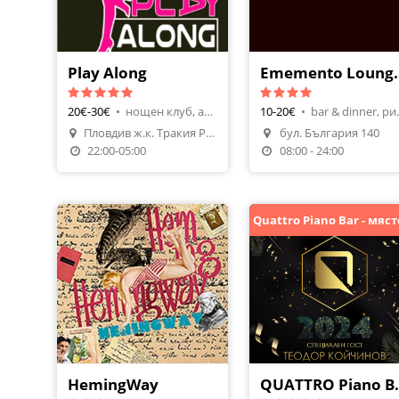
Play Along
Emement
20€-30€
•
нощен клуб, алкохол
10-20€
•
bar & di
Пловдив ж.к. Тракия РУМ ТРАКИЯ
бул. България 140
Направи Резерваци
22:00-05:00
08:00 - 24:00
HemingWay
QUATT