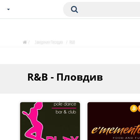
Избери Град
Zavedenia Начало
/
Заведения Пловдив
/
R&B
София
Пловдив
Варна
R&B - Пловдив
СОФ
Бургас
В. Търново
Банско
Всички останали
Бан