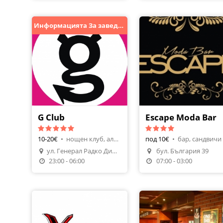
Информацията За заведението може да не е АКТУАЛНA!
G Club
Escape Moda Bar
10-20€
•
нощен клуб, алкохол
под 10€
•
бар, сандвичи
ул. Генерал Радко Димитриев 1
бул. България 39
23:00 - 06:00
07:00 - 03:00