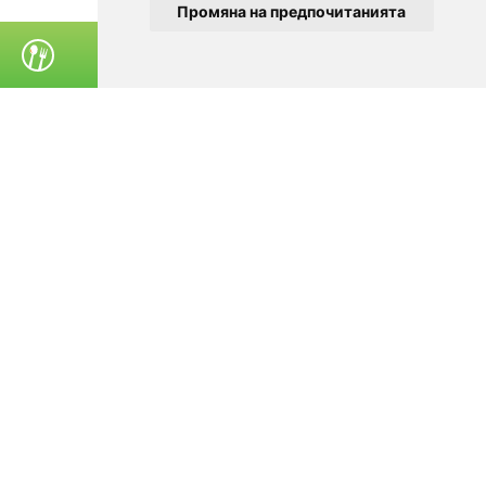
Промяна на предпочитанията
ПОРЪЧАЙ ХРАНА
© 2025
Zavedenia.bg - каталог за заведения София, Пловдив,
Варна, Банско. Актуална информация за заведенията в
България.
Изберете ресторант, бар, клуб, механа или пицария. Резервирайте маса
онлайн. Поръчайте храна за вкъщи. Вижте актуални оферти, събития,
дигитални менюта. Ресторанти за специални поводи, ресторанти с
различен тип кухня.
За посетители
Условия за ползване