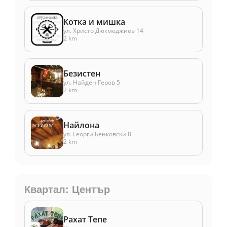
Котка и мишка
ул. Христо Дюкмеджиев 14
2 km
Безистен
ул. Найден Геров 5
2 km
Найлона
ул. Георги Бенковски 8
2 km
Квартал: Център
Рахат Тепе