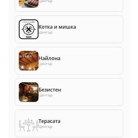
Център
Котка и мишка
Център
Найлона
Център
Безистен
Център
Терасата
Център