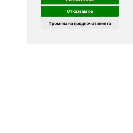
Отказвам се
Промяна на предпочитанията
© 2025
Zavedenia.bg - каталог за заведения София, Пловдив,
Варна, Банско. Актуална информация за заведенията в
България.
Изберете ресторант, бар, клуб, механа или пицария. Резервирайте маса
онлайн. Поръчайте храна за вкъщи. Вижте актуални оферти, събития,
дигитални менюта. Ресторанти за специални поводи, ресторанти с
различен тип кухня.