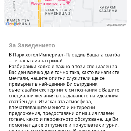
За Заведението
В Парк хотел Империал -Пловдив Вашата сватба
.... е наша лична грижа!
Разбирайки колко е важно в този специален за
Вас ден всичко да е точно така, както винаги сте
мечтали, нашите опитни служители ще се
превърнат в най-ценния Ви сътрудник,
съчетавайки експертните си познания с Вашите
специални желания в създаването на идеалния
сватбен ден. Изисканата атмосфера,
впечатляващите менюта и интересни
предложения, предоставяни от нашия главен
готвач, както и перфектното обслужване, ще Ви
помогнат да се отпуснете и почуствате сигурни,
че това е сватбеният ден от Вашите мечти.