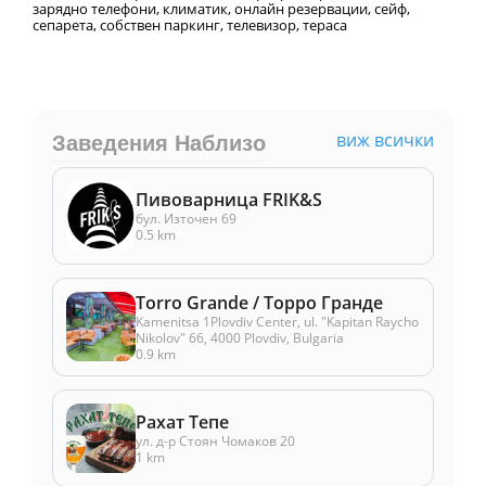
зарядно телефони, климатик, онлайн резервации, сейф,
сепарета, собствен паркинг, телевизор, тераса
виж всички
Заведения Наблизо
Пивоварница FRIK&S
бул. Източен 69
0.5 km
Torro Grande / Торро Гранде
Kamenitsa 1Plovdiv Center, ul. "Kapitan Raycho
Nikolov" 66, 4000 Plovdiv, Bulgaria
0.9 km
Рахат Тепе
ул. д-р Стоян Чомаков 20
1 km