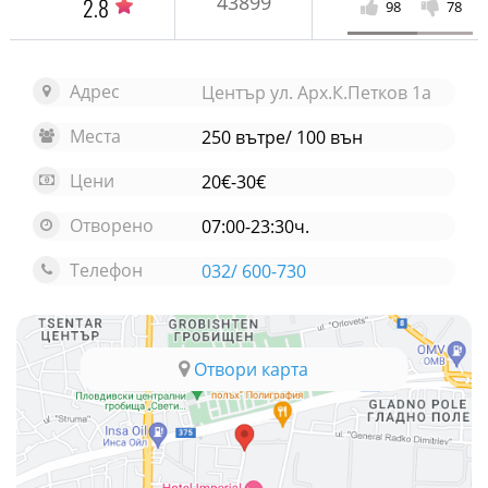
43899
2.8
98
78
Адрес
Център ул. Арх.К.Петков 1а
Места
250 вътре/ 100 вън
Цени
20€-30€
Отворено
07:00-23:30ч.
Телефон
032/ 600-730
Отвори карта