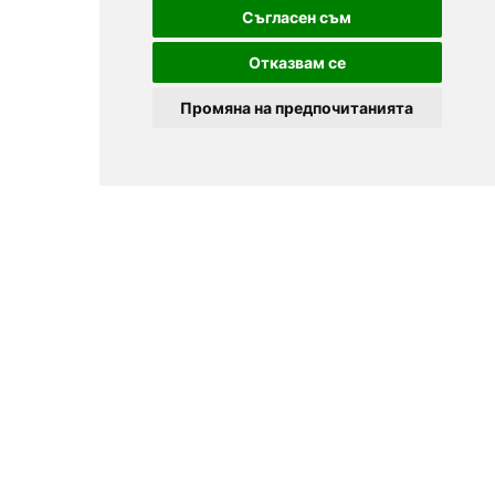
Съгласен съм
Отказвам се
Промяна на предпочитанията
© 2025
Zavedenia.bg - каталог за заведения София, Пловдив,
Варна, Банско. Актуална информация за заведенията в
България.
Изберете ресторант, бар, клуб, механа или пицария. Резервирайте маса
онлайн. Поръчайте храна за вкъщи. Вижте актуални оферти, събития,
дигитални менюта. Ресторанти за специални поводи, ресторанти с
различен тип кухня.