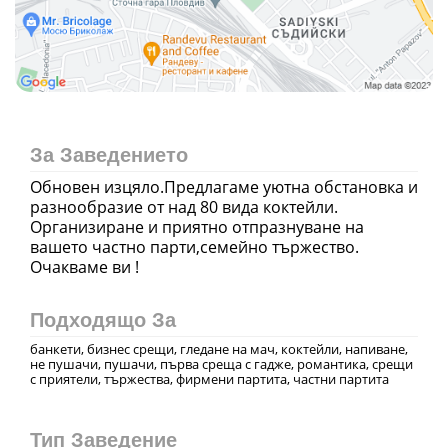
За Заведението
Обновен изцяло.Предлагаме уютна обстановка и
разнообразие от над 80 вида коктейли.
Организиране и приятно отпразнуване на
вашето частно парти,семейно тържество.
Очакваме ви !
Подходящо За
банкети, бизнес срещи, гледане на мач, коктейли, напиване,
не пушачи, пушачи, първа среща с гадже, романтика, срещи
с приятели, тържества, фирмени партита, частни партита
Тип Заведение