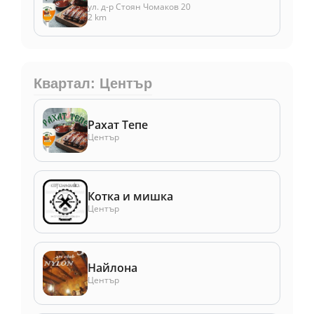
ул. д-р Стоян Чомаков 20
2 km
Квартал: Център
Рахат Тепе
Център
Котка и мишка
Център
Найлона
Център