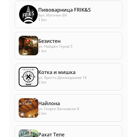
Пивоварница FRIK&S
бул. Източен 69
1 km
Безистен
ул. Найден Геров 5
1 km
Котка и мишка
ул. Христо Дюкмеджиев 14
2 km
Найлона
ул. Георги Бенковски 8
2 km
Рахат Тепе