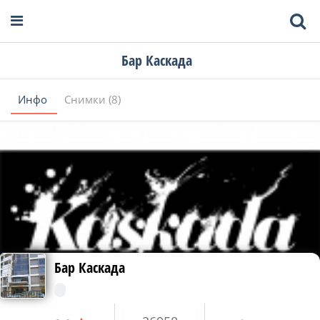
Бар Каскада
Инфо
Снимки (8)
Бар Каскада