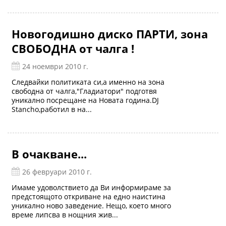
Новогодишно диско ПАРТИ, зона
СВОБОДНА от чалга !
24 ноември 2010 г.
Следвайки политиката си,а именно на зона
свободна от чалга,"Гладиатори" подготвя
уникално посрещане на Новата година.DJ
Stancho,работил в на...
В очакване...
26 февруари 2010 г.
Имаме удоволствието да Ви информираме за
предстоящото откриване на едно наистина
уникално ново заведение. Нещо, което много
време липсва в нощния жив...