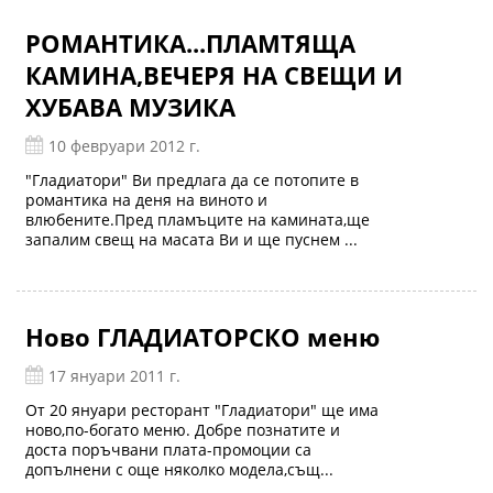
РОМАНТИКА...ПЛАМТЯЩА
КАМИНА,ВЕЧЕРЯ НА СВЕЩИ И
ХУБАВА МУЗИКА
10 февруари 2012 г.
"Гладиатори" Ви предлага да се потопите в
романтика на деня на виното и
влюбените.Пред пламъците на камината,ще
запалим свещ на масата Ви и ще пуснем ...
Ново ГЛАДИАТОРСКО меню
17 януари 2011 г.
От 20 януари ресторант "Гладиатори" ще има
ново,по-богато меню. Добре познатите и
доста поръчвани плата-промоции са
допълнени с още няколко модела,същ...