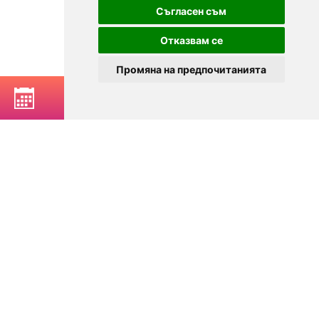
Съгласен съм
Отказвам се
Промяна на предпочитанията
РЕЗЕРВИРАЙ МАСА
© 2025
Zavedenia.bg - каталог за заведения София, Пловдив,
Варна, Банско. Актуална информация за заведенията в
България.
Изберете ресторант, бар, клуб, механа или пицария. Резервирайте маса
онлайн. Поръчайте храна за вкъщи. Вижте актуални оферти, събития,
дигитални менюта. Ресторанти за специални поводи, ресторанти с
различен тип кухня.