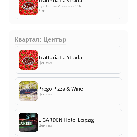
Trattoria La Strada
бул. Васил Априлов 116
2 km
Квартал: Център
Trattoria La Strada
Център
Prego Pizza & Wine
Център
L GARDEN Hotel Leipzig
Център