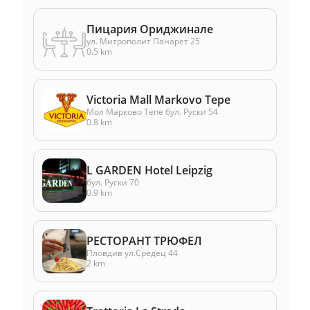
Пицария Ориджинале
ул. Митрополит Панарет 25
0.5 km
Victoria Mall Markovo Tepe
Мол Марково Тепе бул. Руски 54
0.8 km
L GARDEN Hotel Leipzig
бул. Руски 70
0.9 km
РЕСТОРАНТ ТРЮФЕЛ
Пловдив ул.Средец 44
2 km