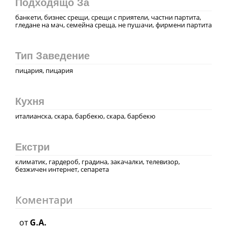
Подходящо За
банкети, бизнес срещи, срещи с приятели, частни партита,
гледане на мач, семейна среща, не пушачи, фирмени партита
Тип Заведение
пицария, пицария
Кухня
италианска, скара, барбекю, скара, барбекю
Екстри
климатик, гардероб, градина, закачалки, телевизор,
безжичен интернет, сепарета
Коментари
от
G.A.