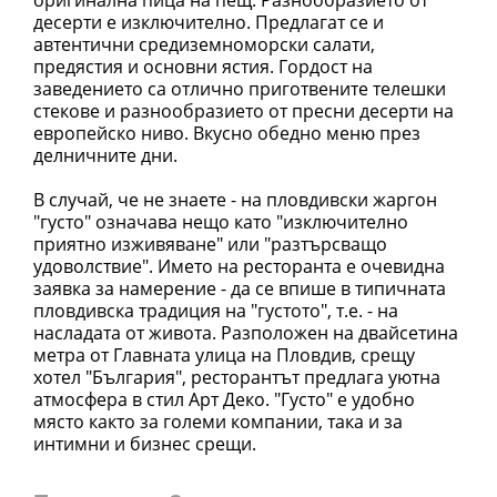
десерти е изключително. Предлагат се и
автентични средиземноморски салати,
предястия и основни ястия. Гордост на
заведението са отлично приготвените телешки
стекове и разнообразието от пресни десерти на
европейско ниво. Вкусно обедно меню през
делничните дни.
В случай, че не знаете - на пловдивски жаргон
"густо" означава нещо като "изключително
приятно изживяване" или "разтърсващо
удоволствие". Името на ресторанта е очевидна
заявка за намерение - да се впише в типичната
пловдивска традиция на "густото", т.е. - на
насладата от живота. Разположен на двайсетина
метра от Главната улица на Пловдив, срещу
хотел "България", ресторантът предлага уютна
атмосфера в стил Арт Деко. "Густо" е удобно
място както за големи компании, така и за