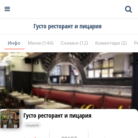
Густо ресторант и пицария
Инфо
Меню (144)
Снимки (12)
Коментари (2)
Р
Густо ресторант и пицария
пицария