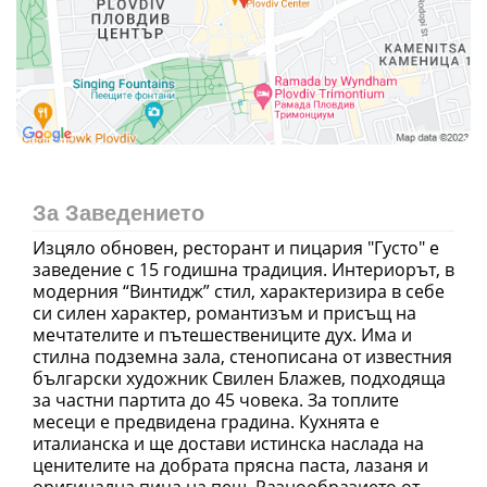
За Заведението
Изцяло обновен, ресторант и пицария "Густо" е
заведение с 15 годишна традиция. Интериорът, в
модерния “Винтидж” стил, характеризира в себе
си силен характер, романтизъм и присъщ на
мечтателите и пътешествениците дух. Има и
стилна подземна зала, стенописана от известния
български художник Свилен Блажев, подходяща
за частни партита до 45 човека. За топлите
месеци е предвидена градина. Кухнята е
италианска и ще достави истинска наслада на
ценителите на добрата прясна паста, лазаня и
оригинална пица на пещ. Разнообразието от