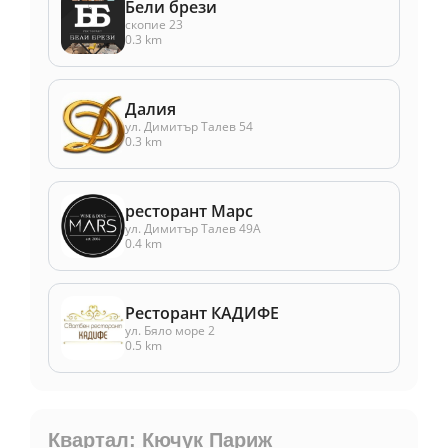
Бели брези
скопие 23
0.3 km
Далия
ул. Димитър Талев 54
0.3 km
ресторант Марс
ул. Димитър Талев 49А
0.4 km
Ресторант КАДИФЕ
ул. Бяло море 2
0.5 km
Квартал: Кючук Париж