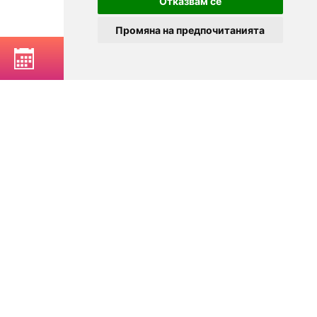
Отказвам се
Промяна на предпочитанията
РЕЗЕРВИРАЙ МАСА
© 2025
Zavedenia.bg - каталог за заведения София, Пловдив,
Варна, Банско. Актуална информация за заведенията в
България.
Изберете ресторант, бар, клуб, механа или пицария. Резервирайте маса
онлайн. Поръчайте храна за вкъщи. Вижте актуални оферти, събития,
дигитални менюта. Ресторанти за специални поводи, ресторанти с
различен тип кухня.
За посетители