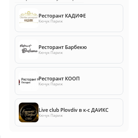
Ресторант КАДИФЕ
Кючук Париж
Ресторант Барбекю
Кючук Париж
Ресторант КООП
Кючук Париж
Live club Plovdiv в к-с ДАИКС
Кючук Париж