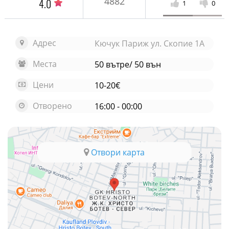
4882
4.0
1
0
Адрес
Кючук Париж ул. Скопие 1А
Места
50 вътре/ 50 вън
Цени
10-20€
Отворено
16:00 - 00:00
Отвори карта