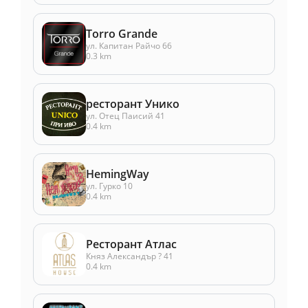
Torro Grande
ул. Капитан Райчо 66
0.3 km
ресторант Унико
ул. Отец Паисий 41
0.4 km
HemingWay
ул. Гурко 10
0.4 km
Ресторант Атлас
Княз Александър ? 41
0.4 km