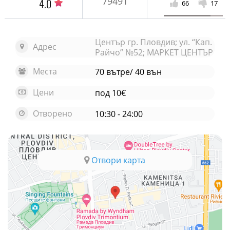
79491
4.0
66
17
Център гр. Пловдив; ул. “Кап.
Адрес
Райчо” №52; МАРКЕТ ЦЕНТЪР
Места
70 вътре/ 40 вън
Цени
под 10€
Отворено
10:30 - 24:00
Отвори карта