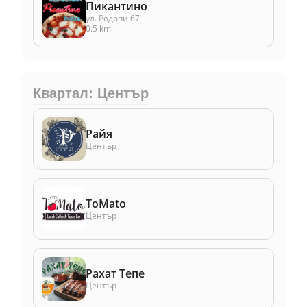
Пикантино
ул. Родопи 67
0.5 km
Квартал: Център
Райя
Център
ToMato
Център
Рахат Тепе
Център