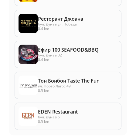
Ресторант Джоана
бул. Дунав ул. Победа
0.4 km
Ефир 100 SEAFOOD&BBQ
бул. Дунав 32
0.4 km
Тон Бонбон Taste The Fun
ул. Порто Лагос 49
0.5 km
EDEN Restaurant
бул. Дунав 5
0.5 km