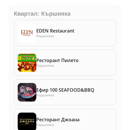
Квартал: Кършияка
EDEN Restaurant
Кършияка
Ресторант Пилето
Кършияка
Ефир 100 SEAFOOD&BBQ
Кършияка
Ресторант Джоана
Кършияка