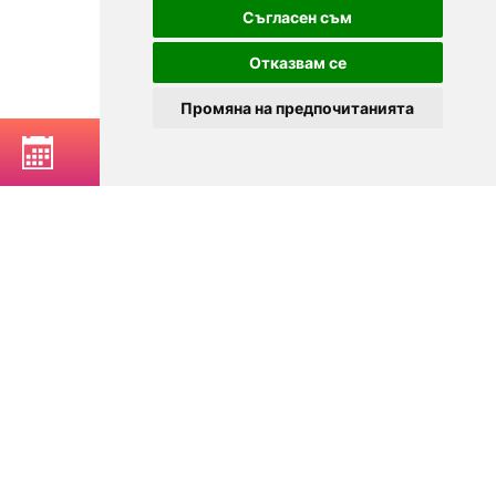
Съгласен съм
Отказвам се
Промяна на предпочитанията
РЕЗЕРВИРАЙ МАСА
© 2025
Zavedenia.bg - каталог за заведения София, Пловдив,
Варна, Банско. Актуална информация за заведенията в
България.
Изберете ресторант, бар, клуб, механа или пицария. Резервирайте маса
онлайн. Поръчайте храна за вкъщи. Вижте актуални оферти, събития,
дигитални менюта. Ресторанти за специални поводи, ресторанти с
различен тип кухня.