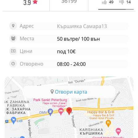
36199
3.9
49
14
Адрес
Кършияка Самара13
Места
50 вътре/ 100 вън
Цени
под 10€
Отворено
08:00 - 24:00
Отвори карта