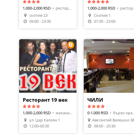
1,000-2,000 RSD
•
ресторант, скара, барбекю
1,000-2,000 RSD
•
рестора
Napravi Rezervaciju
скопие 23
Скопие 1
Poruči Hranu
09:00 - 23:30
07:30 - 23:00
Ресторант 19 век
ЧИЛИ
1,000-2,000 RSD
•
механа, българска кухня
0-1,000 RSD
•
бързо хранене, бъл
ул. Цар Калоян 1
Napravi Rezervaciju
12:00-00:30
08:00 - 20:30