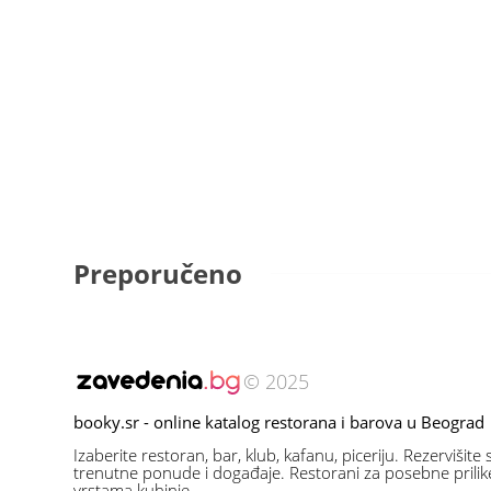
Preporučeno
© 2025
booky.sr - online katalog restorana i barova u Beograd
Izaberite restoran, bar, klub, kafanu, piceriju. Rezervišite
trenutne ponude i događaje. Restorani za posebne prilike,
vrstama kuhinje.