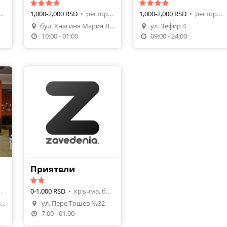
нт, bar & dinner
1,000-2,000 RSD
•
ресторант, студена кухня
1,000-2,000 RSD
•
ресторант, българска кухня
бул. Кнагиня Мария Луиза 72
ул. Зефир 4
10:00 - 01:00
09:00 - 24:00
Приятели
гарска кухня
0-1,000 RSD
•
кръчма, българска кухня
Авксентий Велешки 38 4000 Пловдив
ул. Пере Тошев №32
7.00 - 01.00