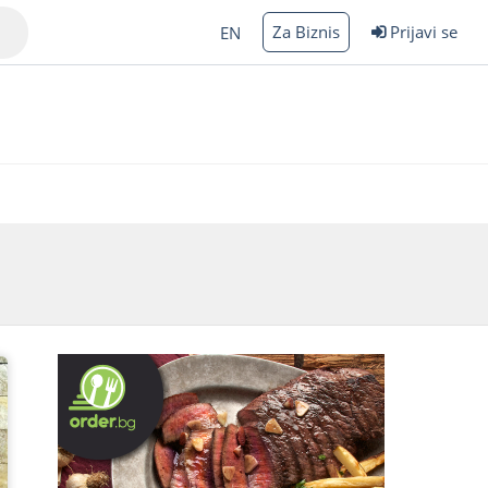
Za Biznis
Prijavi se
EN
Varna
rgas