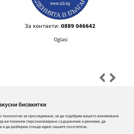
Oglasi
Za partnere
O nama
Zaprati nas
вкусни бисвкитки
Dodaj restoran
Razvoj
и технологии за проследяване, за да подобрим вашето изживяване
 да ви покажем персонализирано съдържание и реклами, да
Za investitore
Kontakt
а и да разберем откъде идват нашите посетители.
order.bg
Oglasi
For Investors