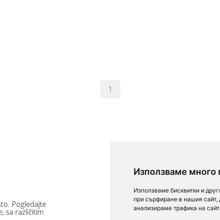
1
Za klijente
Използваме много 
Uslovi korišćenja
Използваме бисквитки и друг
при сърфиране в нашия сайт,
Lični podaci
 sto. Pogledajte
анализираме трафика на сайт
 sa različitim
Povratne informacije