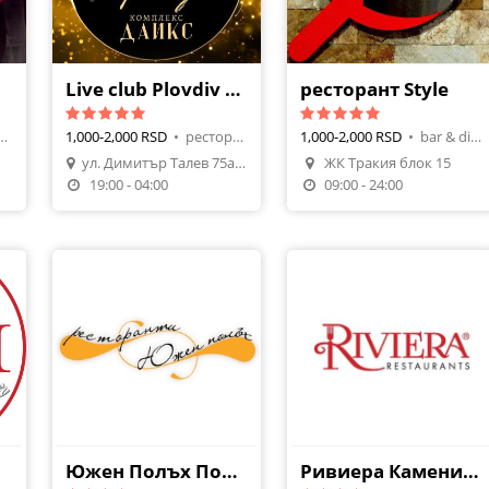
Live club Plovdiv в к-с ДАИКС
ресторант Style
рант, морска
1,000-2,000 RSD
•
ресторант, българска кухня
1,000-2,000 RSD
•
bar & dinner, скара, барбекю
u
ул. Димитър Талев 75а (комплекс ДАИКС)
ЖК Тракия блок 15
19:00 - 04:00
09:00 - 24:00
Южен Полъх Полиграфия
Ривиера Каменица