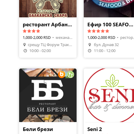
ресторант Арбанаси
Ефир 100 SEAFOOD&BBQ
1,000-2,000 RSD
•
механа, турска кухня
1,000-2,000 RSD
•
ресто
Napravi Rezervacij
срещу ТЦ Форум Тракия ул.Шипка 8
бул. Дунав 32
Napravi Rezervaciju
Poruči Hranu
10:00 - 02:00
11:00 - 12:00
Бели брези
Seni 2