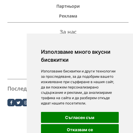
Партньори
Реклама
За нас
Дейност
Използваме много вкусни
Контакти
бисвкитки
For Investors
Използваме бисквитки и други технологии
F.A.Q.
за проследяване, за да подобрим вашето
изживяване при сърфиране в нашия сайт,
Последвайте ни
да ви покажем персонализирано
съдържание и реклами, да анализираме
order.bg
трафика на сайта и да разберем откъде
идват нашите посетители.
booky.bg
Съгласен съм
Digitalno Menu
Отказвам се