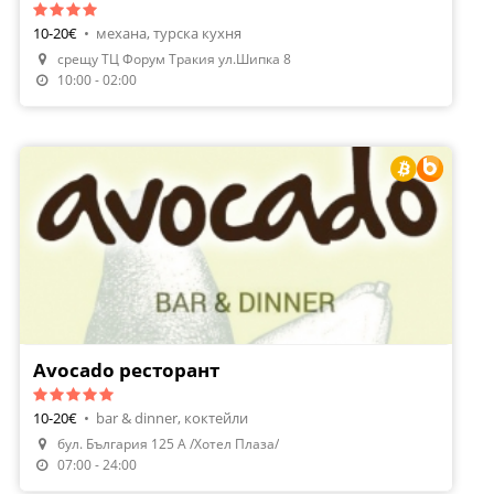
10-20€
•
механа, турска кухня
срещу ТЦ Форум Тракия ул.Шипка 8
Направи Резервация
10:00 - 02:00
Avocado ресторант
10-20€
•
bar & dinner, коктейли
бул. България 125 А /Хотел Плаза/
Направи Резервация
07:00 - 24:00