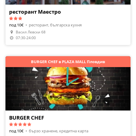
ресторант Маестро
под 10€
•
ресторант, българска кухня
Васил Левски 68
Направи Резервация
07:30-24:00
BURGER CHEF в PLAZA MALL Пловдив
BURGER CHEF
под 10€
•
бързо хранене, кредитна карта