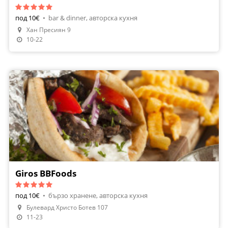
под 10€
•
bar & dinner, авторска кухня
Хан Пресиян 9
10-22
Giros BBFoods
под 10€
•
бързо хранене, авторска кухня
Булевард Христо Ботев 107
11-23