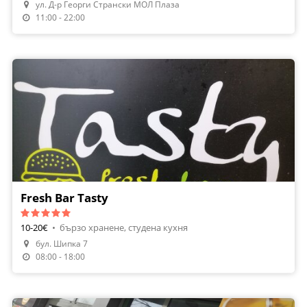
ул. Д-р Георги Странски МОЛ Плаза
Поръчай Храна
11:00 - 22:00
Fresh Bar Tasty
10-20€
•
бързо хранене, студена кухня
бул. Шипка 7
08:00 - 18:00