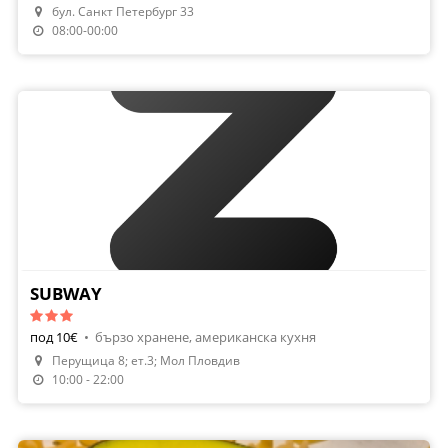
бул. Санкт Петербург 33
08:00-00:00
SUBWAY
под 10€
•
бързо хранене, американска кухня
Перущица 8; ет.3; Мол Пловдив
10:00 - 22:00