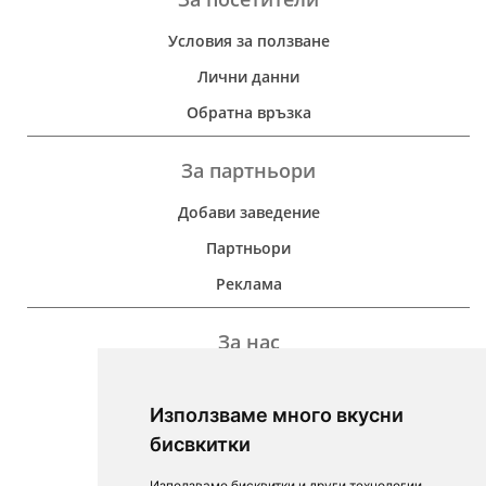
Условия за ползване
Лични данни
Обратна връзка
За партньори
Добави заведение
Партньори
Реклама
За нас
Дейност
Използваме много вкусни
Контакти
бисвкитки
For Investors
Използваме бисквитки и други технологии