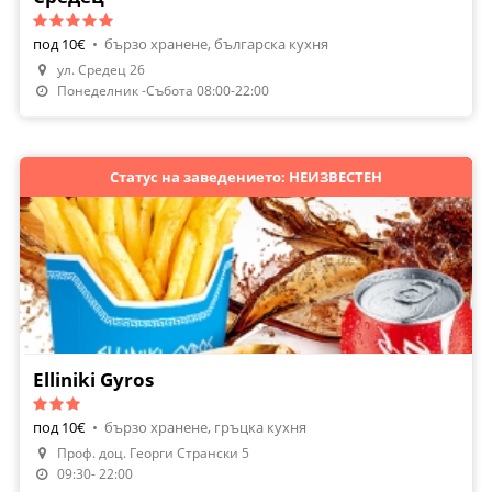
под 10€
•
бързо хранене, българска кухня
ул. Средец 26
Понеделник -Събота 08:00-22:00
Статус на заведението: НЕИЗВЕСТЕН
Elliniki Gyros
под 10€
•
бързо хранене, гръцка кухня
Проф. доц. Георги Странски 5
09:30- 22:00