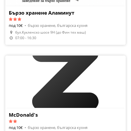
Бързо хранене Аламинут
под 10€
•
бързо хранене, българска кухня
бул.Кукленско шосе 9Н (до Фин тех маш)
07:00 - 16:30
McDonald's
под 10€
•
бързо хранене, българска кухня