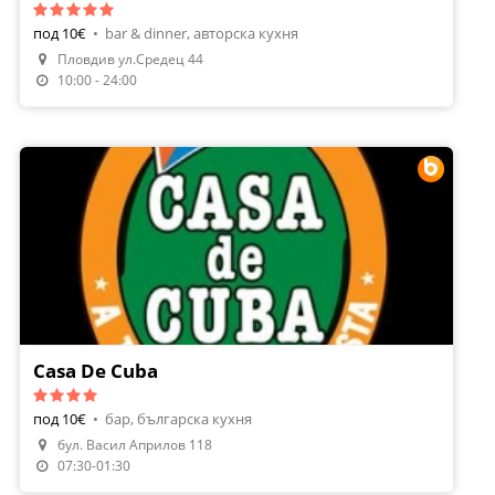
под 10€
•
bar & dinner, авторска кухня
Пловдив ул.Средец 44
Направи Резервация
10:00 - 24:00
Casa De Cuba
под 10€
•
бар, българска кухня
бул. Васил Априлов 118
Направи Резервация
07:30-01:30