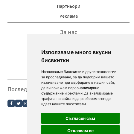
Партньори
Реклама
За нас
Дейност
Използваме много вкусни
Контакти
бисвкитки
For Investors
Използваме бисквитки и други технологии
F.A.Q.
за проследяване, за да подобрим вашето
изживяване при сърфиране в нашия сайт,
Последвайте ни
да ви покажем персонализирано
съдържание и реклами, да анализираме
order.bg
трафика на сайта и да разберем откъде
идват нашите посетители.
booky.bg
Съгласен съм
Digitalno Menu
Отказвам се